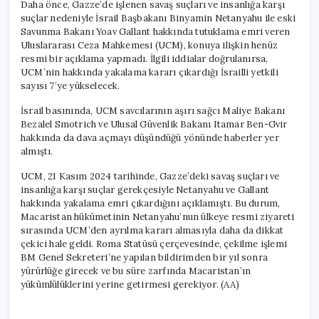
Daha önce, Gazze’de işlenen savaş suçları ve insanlığa karşı
suçlar nedeniyle İsrail Başbakanı Binyamin Netanyahu ile eski
Savunma Bakanı Yoav Gallant hakkında tutuklama emri veren
Uluslararası Ceza Mahkemesi (UCM), konuya ilişkin henüz
resmi bir açıklama yapmadı. İlgili iddialar doğrulanırsa,
UCM’nin hakkında yakalama kararı çıkardığı İsrailli yetkili
sayısı 7’ye yükselecek.
İsrail basınında, UCM savcılarının aşırı sağcı Maliye Bakanı
Bezalel Smotrich ve Ulusal Güvenlik Bakanı Itamar Ben-Gvir
hakkında da dava açmayı düşündüğü yönünde haberler yer
almıştı.
UCM, 21 Kasım 2024 tarihinde, Gazze’deki savaş suçları ve
insanlığa karşı suçlar gerekçesiyle Netanyahu ve Gallant
hakkında yakalama emri çıkardığını açıklamıştı. Bu durum,
Macaristan hükümetinin Netanyahu’nun ülkeye resmi ziyareti
sırasında UCM’den ayrılma kararı almasıyla daha da dikkat
çekici hale geldi. Roma Statüsü çerçevesinde, çekilme işlemi
BM Genel Sekreteri’ne yapılan bildirimden bir yıl sonra
yürürlüğe girecek ve bu süre zarfında Macaristan’ın
yükümlülüklerini yerine getirmesi gerekiyor. (AA)