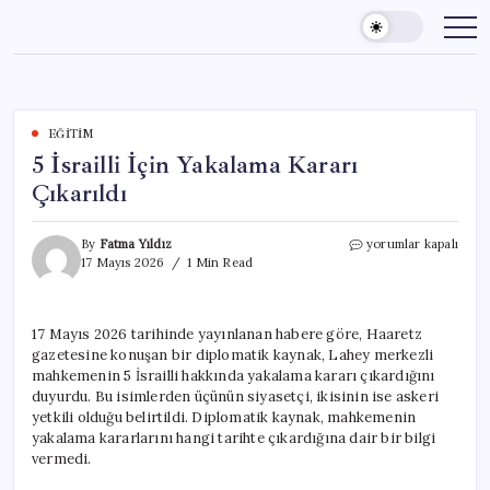
Skip
to
content
EĞITIM
5 İsrailli İçin Yakalama Kararı
Çıkarıldı
5
By
Fatma Yıldız
yorumlar kapalı
İsrailli
17 Mayıs 2026
1 Min Read
İçin
Yakalama
Kararı
17 Mayıs 2026 tarihinde yayınlanan habere göre, Haaretz
Çıkarıldı
gazetesine konuşan bir diplomatik kaynak, Lahey merkezli
için
mahkemenin 5 İsrailli hakkında yakalama kararı çıkardığını
duyurdu. Bu isimlerden üçünün siyasetçi, ikisinin ise askeri
yetkili olduğu belirtildi. Diplomatik kaynak, mahkemenin
yakalama kararlarını hangi tarihte çıkardığına dair bir bilgi
vermedi.