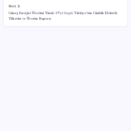
Next
Güneş Enerjisi Üretimi Yüzde 17’yi Geçti: Türkiye’nin Günlük Elektrik
Tüketim ve Üretim Raporu
SON YAZILAR
Kademeli – erken emeklilik kimleri kapsıyor?
Kademeli emeklilik Meclis’e geldi mi?
YENİ Parti Arguvan ilçe örgütü kuruldu, ilk üyeler
Belediye Başkanı Ersoy Eren ve meclis üyeleri oldu
Bacakta bu belirtiler varsa dikkat! Pıhtı habercisi