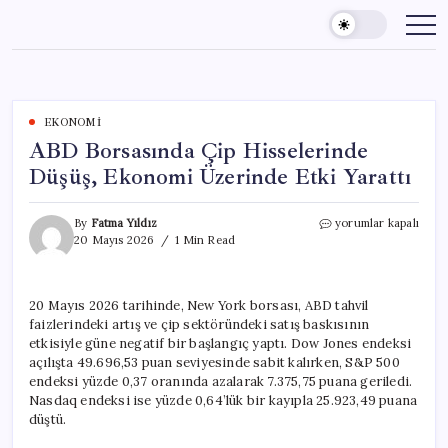
Skip
to
content
EKONOMI
ABD Borsasında Çip Hisselerinde
Düşüş, Ekonomi Üzerinde Etki Yarattı
ABD
By
Fatma Yıldız
yorumlar kapalı
Borsasında
20 Mayıs 2026
1 Min Read
Çip
Hisselerinde
Düşüş,
20 Mayıs 2026 tarihinde, New York borsası, ABD tahvil
Ekonomi
faizlerindeki artış ve çip sektöründeki satış baskısının
Üzerinde
Etki
etkisiyle güne negatif bir başlangıç yaptı. Dow Jones endeksi
Yarattı
açılışta 49.696,53 puan seviyesinde sabit kalırken, S&P 500
için
endeksi yüzde 0,37 oranında azalarak 7.375,75 puana geriledi.
Nasdaq endeksi ise yüzde 0,64’lük bir kayıpla 25.923,49 puana
düştü.