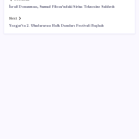
İsrail Donanması, Sumud Filosu’ndaki Sirius Teknesine Saldırdı
Next
Yozgat’ta 2. Uluslararası Halk Dansları Festivali Başladı
SON YAZILAR
Google Messages’a Yeni Uzun Basma Menüsü Geldi
500 tam puan almıştı… LGS birincisi Umut’un tercihi
belli oldu
Redmi 17 ve 17 5G 7.500 mAh Batarya ile Tanıtıldı