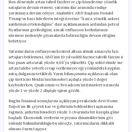
Son dönemde artan tahvil faizleri ve çip hisselerine yönelik
satışların devam etmesi, yatırımcılar arasında endişe
yaratmaya devam ediyor. Analistler, ABD Başkanı Donald
Trump’ın bazı liderlerin isteği üzerine “İran’a yönelik askeri
saldırının ertelendiğine” dair açıklamasının ardından petrol
fiyatlarının gerilediğini, ancak enflasyon korkularının
sürmesi nedeniyle piyasalarda belirsizliğin devam ettiğini
belirtiyor.
Yatırımcıların enflasyonu kontrol altına almak amacıyla faiz
artışları beklemesi, ABD’nin 10 yıl vadeli hazine tahvili faizini 4
baz puan artırarak yüzde 4,66’ya yükseltti. Çip sektöründe ise
artan talebe yeterli cevap verilemeyeceği yönündeki kaygılar,
satış dalgasını tetikledi. Yarın bilançosunu açıklayacak olan
çip üreticisi Nvidia’nın hisseleri açılışta yüzde 1 değer
kaybederken, Qualcomm ve Broadcom’un hisseleri sırasıyla
yüzde 3 ve yüzde 2 düşüşle işlem gördü.
Bugün finansal sonuçlarını açıklayan perakende devi Home
Depot’un ilk çeyrek kar ve gelirinin beklentileri aşmasına
rağmen, şirketin hisseleri yüzde 3 civarında bir kayıpla güne
başladı. Ekonomik verilerin ve piyasa dinamiklerinin göz
önünde bulundurulduğu bu süreçte, yatırımcıların dikkatli
olması önem taşıyor.