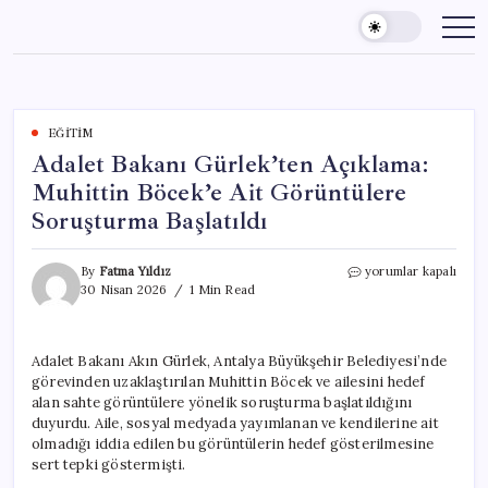
Skip
to
content
EĞITIM
Adalet Bakanı Gürlek’ten Açıklama:
Muhittin Böcek’e Ait Görüntülere
Soruşturma Başlatıldı
Adalet
By
Fatma Yıldız
yorumlar kapalı
Bakanı
30 Nisan 2026
1 Min Read
Gürlek’ten
Açıklama:
Muhittin
Adalet Bakanı Akın Gürlek, Antalya Büyükşehir Belediyesi’nde
Böcek’e
görevinden uzaklaştırılan Muhittin Böcek ve ailesini hedef
Ait
Görüntülere
alan sahte görüntülere yönelik soruşturma başlatıldığını
Soruşturma
duyurdu. Aile, sosyal medyada yayımlanan ve kendilerine ait
Başlatıldı
olmadığı iddia edilen bu görüntülerin hedef gösterilmesine
için
sert tepki göstermişti.