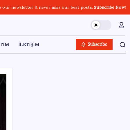
o our newsletter & never miss our best posts.
Subscribe Now!
TIM
İLETİŞİM
Subscribe
SON YAZILAR
Google Messages’a Yeni Uzun Basma
Menüsü Geldi