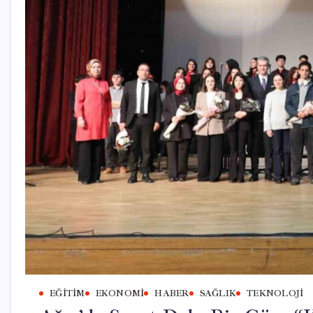
EĞITIM
EKONOMI
HABER
SAĞLIK
TEKNOLOJI