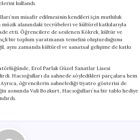
elerini kullandı.
lları’nın misafir edilmesinin kendileri için mutluluk
müzik alanındaki tecrübeleri ve kültürel katkılarıyla
e etti. Öğrencilere de seslenen Kökrek, kültür ve
inçli bir toplum yaratmanın temelini oluşturduğunu
il, aynı zamanda kültürel ve sanatsal gelişime de katkı
törlüğünde, Erol Parlak Güzel Sanatlar Lisesi
dirdi. Hacıoğulları da sahnede söyledikleri parçalara hem
i. Ayrıca, öğrencilerin sahnelediği tiyatro gösterisi de
liğin sonunda Vali Bozkurt, Hacıoğulları’na bir tablo hediye
ndırdı.