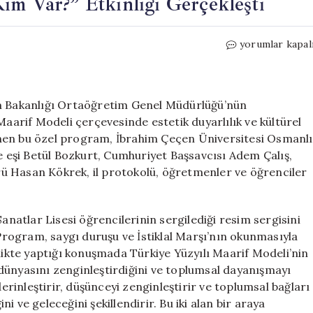
im Var?” Etkinliği Gerçekleşti
Ağrı’da
yorumlar kapal
Sanat
Dolu
Bir
Gün:
itim Bakanlığı Ortaöğretim Genel Müdürlüğü’nün
“Kim
Maarif Modeli çerçevesinde estetik duyarlılık ve kültürel
Var?”
nen bu özel program, İbrahim Çeçen Üniversitesi Osmanlı
Etkinliği
ve eşi Betül Bozkurt, Cumhuriyet Başsavcısı Adem Çalış,
Gerçekleşti
dürü Hasan Kökrek, il protokolü, öğretmenler ve öğrenciler
için
Sanatlar Lisesi öğrencilerinin sergilediği resim sergisini
 Program, saygı duruşu ve İstiklal Marşı’nın okunmasıyla
nlikte yaptığı konuşmada Türkiye Yüzyılı Maarif Modeli’nin
dünyasını zenginleştirdiğini ve toplumsal dayanışmayı
derinleştirir, düşünceyi zenginleştirir ve toplumsal bağları
ini ve geleceğini şekillendirir. Bu iki alan bir araya