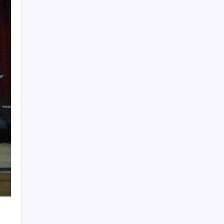
500 tam puan almıştı… LGS birincisi
Umut’un tercihi belli oldu
Redmi 17 ve 17 5G 7.500 mAh Batarya ile
Tanıtıldı
AB’den Ar-Ge’ye 130 milyar euroluk kaynak
Mevduat faizinde mart ayından bu yana bir
ilk yaşandı!
Komünist Mao’nun makam aracıydı, bugün
zenginlerin lüks oyuncağı oldu
HUAWEI Yeni Ekosistem Ürünlerini
Duyurdu: Pura 90s, MatePad Air 2026 ve
Watch Kids X1
ASELSAN TOLUN P Testini Tamamladı:
Sığınak Delici Mühimmat Sahada
Kademeli – erken emeklilik kimleri
kapsıyor? Kademeli emeklilik Meclis’e geldi
mi?