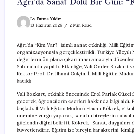
Ağrı’da Sanat Dolu Bir Gün: “K
By
Fatma Yıldız
13 Haziran 2026
2 Min Read
Ağrı’da “Kim Var?” isimli sanat etkinliği, Milli Eğ
organizasyonuyla gerçekleştirildi. Türkiye Yüzyılı 
değerlerin ön plana çıkarılması amacıyla düzenle
Salonu’nda yapıldı. Etkinliğe, Vali Önder Bozkurt 
Rektör Prof. Dr. İlhami Gülçin, İl Milli Eğitim Mü
katıldı.
Vali Bozkurt, etkinlik öncesinde Erol Parlak Güzel 
gezerek, öğrencilerin eserleri hakkında bilgi aldı.
başladı. İl Milli Eğitim Müdürü Hasan Kökrek, etki
önemine vurgu yaparak, sanatın bireylerin ruhsal 
güçlendirdiğini belirtti. Kökrek, “Sanat, duyguları 
kuvvetlendirir. Eğitim ise bireyin karakterini, kimliğ