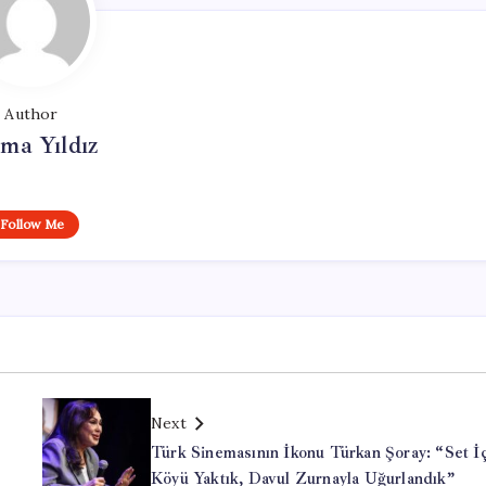
Author
ma Yıldız
Follow Me
Next
Türk Sinemasının İkonu Türkan Şoray: “Set İ
Köyü Yaktık, Davul Zurnayla Uğurlandık”