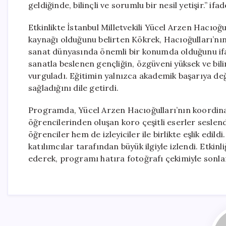
geldiğinde, bilinçli ve sorumlu bir nesil yetişir.” ifad
Etkinlikte İstanbul Milletvekili Yücel Arzen Hacıoğu
kaynağı olduğunu belirten Kökrek, Hacıoğulları’nın 
sanat dünyasında önemli bir konumda olduğunu ifad
sanatla beslenen gençliğin, özgüveni yüksek ve bil
vurguladı. Eğitimin yalnızca akademik başarıya değ
sağladığını dile getirdi.
Programda, Yücel Arzen Hacıoğulları’nın koordina
öğrencilerinden oluşan koro çeşitli eserler seslen
öğrenciler hem de izleyiciler ile birlikte eşlik edild
katılımcılar tarafından büyük ilgiyle izlendi. Etkin
ederek, programı hatıra fotoğrafı çekimiyle sonla