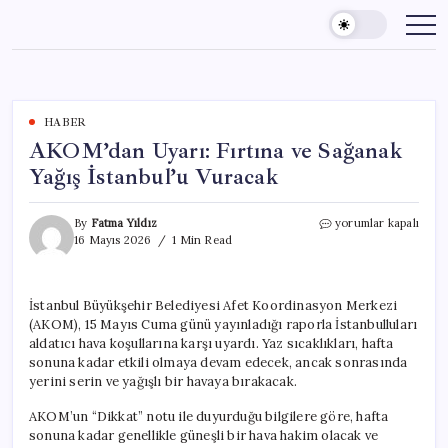
Skip
to
content
HABER
AKOM’dan Uyarı: Fırtına ve Sağanak
Yağış İstanbul’u Vuracak
AKOM’dan
By
Fatma Yıldız
yorumlar kapalı
Uyarı:
16 Mayıs 2026
1 Min Read
Fırtına
ve
Sağanak
İstanbul Büyükşehir Belediyesi Afet Koordinasyon Merkezi
Yağış
(AKOM), 15 Mayıs Cuma günü yayınladığı raporla İstanbulluları
İstanbul’u
Vuracak
aldatıcı hava koşullarına karşı uyardı. Yaz sıcaklıkları, hafta
için
sonuna kadar etkili olmaya devam edecek, ancak sonrasında
yerini serin ve yağışlı bir havaya bırakacak.
AKOM’un “Dikkat” notu ile duyurduğu bilgilere göre, hafta
sonuna kadar genellikle güneşli bir hava hakim olacak ve