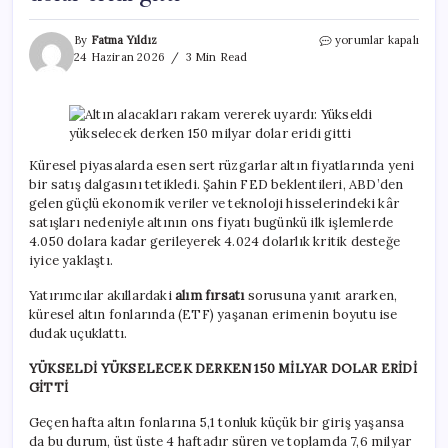
Altın
By
Fatma Yıldız
yorumlar kapalı
alacakları
24 Haziran 2026
3 Min Read
rakam
vererek
uyardı:
Yükseldi
yükselecek
derken
Küresel piyasalarda esen sert rüzgarlar altın fiyatlarında yeni
150
bir satış dalgasını tetikledi. Şahin FED beklentileri, ABD’den
milyar
gelen güçlü ekonomik veriler ve teknoloji hisselerindeki kâr
dolar
satışları nedeniyle altının ons fiyatı bugünkü ilk işlemlerde
eridi
4.050 dolara kadar gerileyerek 4.024 dolarlık kritik desteğe
gitti
iyice yaklaştı.
için
Yatırımcılar akıllardaki
alım fırsatı
sorusuna yanıt ararken,
küresel altın fonlarında (ETF) yaşanan erimenin boyutu ise
dudak uçuklattı.
YÜKSELDİ YÜKSELECEK DERKEN 150 MİLYAR DOLAR ERİDİ
GİTTİ
Geçen hafta altın fonlarına 5,1 tonluk küçük bir giriş yaşansa
da bu durum, üst üste 4 haftadır süren ve toplamda 7,6 milyar