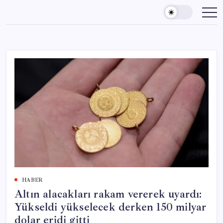
Skip
to
content
HABER
Altın alacakları rakam vererek uyardı:
Yükseldi yükselecek derken 150 milyar
dolar eridi gitti