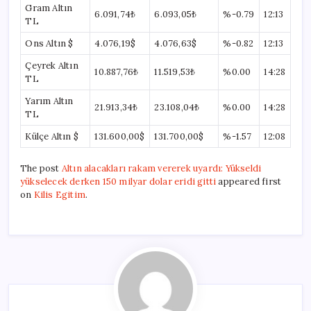
Gram Altın
6.091,74₺
6.093,05₺
%-0.79
12:13
TL
Ons Altın $
4.076,19$
4.076,63$
%-0.82
12:13
Çeyrek Altın
10.887,76₺
11.519,53₺
%0.00
14:28
TL
Yarım Altın
21.913,34₺
23.108,04₺
%0.00
14:28
TL
Külçe Altın $
131.600,00$
131.700,00$
%-1.57
12:08
The post
Altın alacakları rakam vererek uyardı: Yükseldi
yükselecek derken 150 milyar dolar eridi gitti
appeared first
on
Kilis Egitim
.