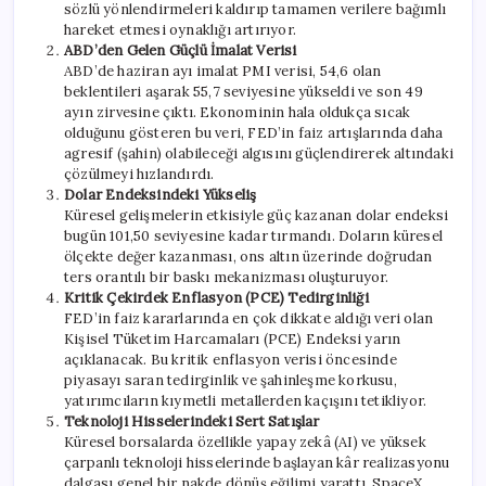
sözlü yönlendirmeleri kaldırıp tamamen verilere bağımlı
hareket etmesi oynaklığı artırıyor.
ABD’den Gelen Güçlü İmalat Verisi
ABD’de haziran ayı imalat PMI verisi, 54,6 olan
beklentileri aşarak 55,7 seviyesine yükseldi ve son 49
ayın zirvesine çıktı. Ekonominin hala oldukça sıcak
olduğunu gösteren bu veri, FED’in faiz artışlarında daha
agresif (şahin) olabileceği algısını güçlendirerek altındaki
çözülmeyi hızlandırdı.
Dolar Endeksindeki Yükseliş
Küresel gelişmelerin etkisiyle güç kazanan dolar endeksi
bugün 101,50 seviyesine kadar tırmandı. Doların küresel
ölçekte değer kazanması, ons altın üzerinde doğrudan
ters orantılı bir baskı mekanizması oluşturuyor.
Kritik Çekirdek Enflasyon (PCE) Tedirginliği
FED’in faiz kararlarında en çok dikkate aldığı veri olan
Kişisel Tüketim Harcamaları (PCE) Endeksi yarın
açıklanacak. Bu kritik enflasyon verisi öncesinde
piyasayı saran tedirginlik ve şahinleşme korkusu,
yatırımcıların kıymetli metallerden kaçışını tetikliyor.
Teknoloji Hisselerindeki Sert Satışlar
Küresel borsalarda özellikle yapay zekâ (AI) ve yüksek
çarpanlı teknoloji hisselerinde başlayan kâr realizasyonu
dalgası genel bir nakde dönüş eğilimi yarattı. SpaceX