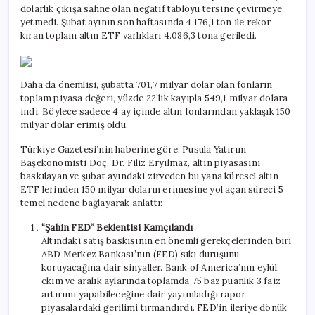
dolarlık çıkışa sahne olan negatif tabloyu tersine çevirmeye
yetmedi. Şubat ayının son haftasında 4.176,1 ton ile rekor
kıran toplam altın ETF varlıkları 4.086,3 tona geriledi.
Daha da önemlisi, şubatta 701,7 milyar dolar olan fonların
toplam piyasa değeri, yüzde 22’lik kayıpla 549,1 milyar dolara
indi. Böylece sadece 4 ay içinde altın fonlarından yaklaşık 150
milyar dolar erimiş oldu.
Türkiye Gazetesi’nin haberine göre, Pusula Yatırım
Başekonomisti Doç. Dr. Filiz Eryılmaz, altın piyasasını
baskılayan ve şubat ayındaki zirveden bu yana küresel altın
ETF’lerinden 150 milyar doların erimesine yol açan süreci 5
temel nedene bağlayarak anlattı:
“Şahin FED” Beklentisi Kamçılandı
Altındaki satış baskısının en önemli gerekçelerinden biri
ABD Merkez Bankası’nın (FED) sıkı duruşunu
koruyacağına dair sinyaller. Bank of America’nın eylül,
ekim ve aralık aylarında toplamda 75 baz puanlık 3 faiz
artırımı yapabileceğine dair yayımladığı rapor
piyasalardaki gerilimi tırmandırdı. FED’in ileriye dönük