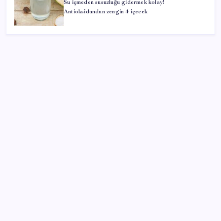
Su içmeden susuzluğu gidermek kolay!
Antioksidandan zengin 4 içecek
SON YAZILAR
Mevduat faizinde mart ayından bu yana bir ilk
yaşandı!
Komünist Mao’nun makam aracıydı, bugün
zenginlerin lüks oyuncağı oldu
HUAWEI Yeni Ekosistem Ürünlerini Duyurdu: Pura
90s, MatePad Air 2026 ve Watch Kids X1