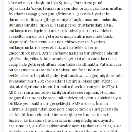
küresel makro başkanı Ilya Spivak, “Pazartesi günü
piyasalarda ‘savaş teması’nın yeniden ortaya çıkmasının altın
fiyatlarını aşağı çektiğini görüyoruz. Şu anda fiyatlar bu
durumu sindiriyor gibi görünüyor” açıklamasında bulundu.
Bununla birlikte, Spivak, “Ham petrol fiyatlarındaki artış,
enflasyon endişelerini artırarak tahvil getirileri ve doları
yükseltti. Bu da faiz getirisi olmayan altın üzerinde baskı
oluşturdu” ifadelerini kullandı. Yüksek petrol fiyatları,
enflasyonu körükleyerek faiz artışı beklentilerini
güçlendirebiliyor. Altın, enflasyona karşı bir güvence olarak
görülse de, yüksek faiz oranları getirisi olan varlıkları daha
cazip hale getirerek altına olan talebi azaltmakta. Yatırımcılar,
bu yıl içinde ABD Merkez Bankası’nın faiz indirim
beklentilerini büyük ölçüde fiyatlamaktan vazgeçmiş durumda.
Piyasalar, Mart 2027’ye kadar faiz artışı olasılığını yüzde 37
olarak değerlendirirken, bir hafta önceki oran yüzde 27’ydi.
ABD ve İran arasındaki kırılgan ateşkese rağmen, Hürmüz
Boğazı üzerindeki kontrol mücadelesinde deniz ablukalarıyla
birlikte yeni saldırılar gerçekleşti. ABD ordusu, İran’ın
Hürmüz Boğazı’ndan geçişleri engellemeye çalıştığı esnada
altı küçük İran teknesini imha ettiğini ve İran’a ait seyir
füzeleri ile insansız hava araçlarını engellediğini duyurdu.
Yatırımcılar, ABD’de açıklanacak önemli iş ilanları verisi, ADP
istihdam raporu ve nisan ayı tarım dışı istihdam verisi gibi