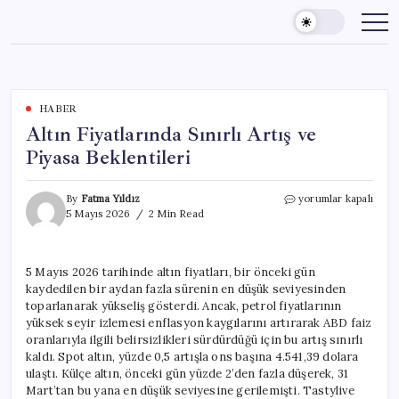
Skip
to
content
HABER
Altın Fiyatlarında Sınırlı Artış ve
Piyasa Beklentileri
Altın
By
Fatma Yıldız
yorumlar kapalı
Fiyatlarında
5 Mayıs 2026
2 Min Read
Sınırlı
Artış
ve
5 Mayıs 2026 tarihinde altın fiyatları, bir önceki gün
Piyasa
kaydedilen bir aydan fazla sürenin en düşük seviyesinden
Beklentileri
için
toparlanarak yükseliş gösterdi. Ancak, petrol fiyatlarının
yüksek seyir izlemesi enflasyon kaygılarını artırarak ABD faiz
oranlarıyla ilgili belirsizlikleri sürdürdüğü için bu artış sınırlı
kaldı. Spot altın, yüzde 0,5 artışla ons başına 4.541,39 dolara
ulaştı. Külçe altın, önceki gün yüzde 2’den fazla düşerek, 31
Mart’tan bu yana en düşük seviyesine gerilemişti. Tastylive