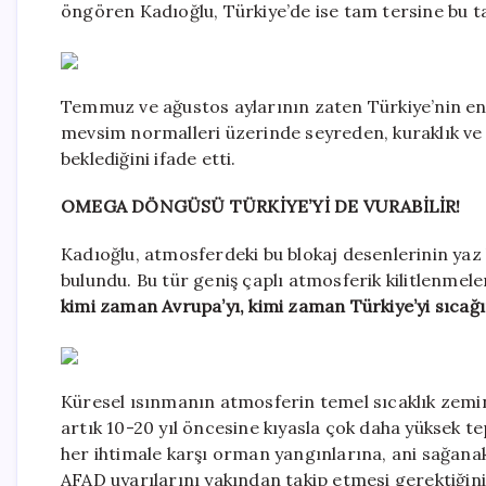
öngören Kadıoğlu, Türkiye’de ise tam tersine bu ta
Temmuz ve ağustos aylarının zaten Türkiye’nin en
mevsim normalleri üzerinde seyreden, kuraklık ve o
beklediğini ifade etti.
OMEGA DÖNGÜSÜ TÜRKİYE’Yİ DE VURABİLİR!
Kadıoğlu, atmosferdeki bu blokaj desenlerinin ya
bulundu. Bu tür geniş çaplı atmosferik kilitlenmele
kimi zaman Avrupa’yı, kimi zaman Türkiye’yi sıcağın
Küresel ısınmanın atmosferin temel sıcaklık zemini
artık 10-20 yıl öncesine kıyasla çok daha yüksek te
her ihtimale karşı orman yangınlarına, ani sağanak
AFAD uyarılarını yakından takip etmesi gerektiğini 