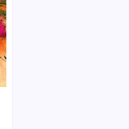
500 tam puan almıştı… LGS birincisi
Umut’un tercihi belli oldu
Redmi 17 ve 17 5G 7.500 mAh Batarya ile
Tanıtıldı
AB’den Ar-Ge’ye 130 milyar euroluk kaynak
Mevduat faizinde mart ayından bu yana bir
ilk yaşandı!
Komünist Mao’nun makam aracıydı, bugün
zenginlerin lüks oyuncağı oldu
HUAWEI Yeni Ekosistem Ürünlerini
Duyurdu: Pura 90s, MatePad Air 2026 ve
Watch Kids X1
ASELSAN TOLUN P Testini Tamamladı:
Sığınak Delici Mühimmat Sahada
Kademeli – erken emeklilik kimleri
kapsıyor? Kademeli emeklilik Meclis’e geldi
mi?