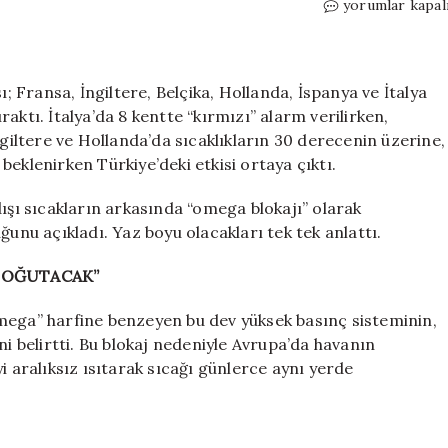
‘Avrupa’yı
yorumlar kapal
45
derecede
kavuran
Türkiye’yi
ı; Fransa, İngiltere, Belçika, Hollanda, İspanya ve İtalya
soğutacak’
ıraktı. İtalya’da 8 kentte “kırmızı” alarm verilirken,
dedi:
ngiltere ve Hollanda’da sıcaklıkların 30 derecenin üzerine,
Tabloyu
eklenirken Türkiye’deki etkisi ortaya çıktı.
tersine
çevirecek
dışı sıcakların arkasında “omega blokajı” olarak
tarihi
ğunu açıkladı. Yaz boyu olacakları tek tek anlattı.
açıkladı
için
 SOĞUTACAK”
mega” harfine benzeyen bu dev yüksek basınç sisteminin,
ni belirtti. Bu blokaj nedeniyle Avrupa’da havanın
i aralıksız ısıtarak sıcağı günlerce aynı yerde