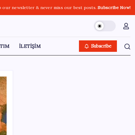
o our newsletter & never miss our best posts.
Subscribe Now!
TIM
İLETİŞİM
Subscribe
SON YAZILAR
Google Messages’a Yeni Uzun Basma
Menüsü Geldi