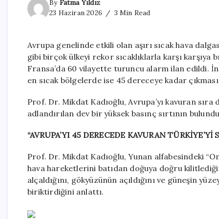
By
Fatma Yıldız
23 Haziran 2026
3 Min Read
Avrupa genelinde etkili olan aşırı sıcak hava dalgas
gibi birçok ülkeyi rekor sıcaklıklarla karşı karşıya b
Fransa’da 60 vilayette turuncu alarm ilan edildi. İ
en sıcak bölgelerde ise 45 dereceye kadar çıkması b
Prof. Dr. Mikdat Kadıoğlu, Avrupa’yı kavuran sıra 
adlandırılan dev bir yüksek basınç sırtının bulundu
“AVRUPA’YI 45 DERECEDE KAVURAN TÜRKİYE’Yİ
Prof. Dr. Mikdat Kadıoğlu, Yunan alfabesindeki “O
hava hareketlerini batıdan doğuya doğru kilitlediği
alçaldığını, gökyüzünün açıldığını ve güneşin yüzey
biriktirdiğini anlattı.