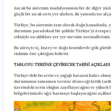
Ancak bu sistemin madalyonunun bir de diğer yüzü
güçlü bir sıcak sırtı yer alırken, iki yanında ise a
Türkiye, bu sistemin tam olarak doğu kanadında, yan
durumun paradoksal bir şekilde Türkiye’yi Avrupa’
etkisiyle sıcaklıkları yer yer mevsim normallerinin 
Bu süreçte iç, kuzey ve doğu kesimlerde gök gürült
riskinin öne çıktığını belirtti.
TABLOYU TERSİNE ÇEVİRECEK TARİHİ AÇIKLADI
Türkiye’deki bu serin ve yağışlı havanın kalıcı olm
durumunun tamamen tersine döneceği kritik tarihi
üzerindeki serin oluğun zayıflayacağını ve yüksek b
bölgelerimizde ağır basmaya başlayacağını açıklad