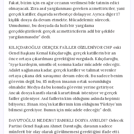
Fakat, bizim için en ağır cezanın verilmesi bile tatmin edici
olmayacak. Zira asıl yargılanması gereken azmettiriciler, yani
gerçek katiller, dışarıda serbestçe dolaşıyor. Ayrıca diğer 17
kişilik dosya da devam etmekte. Mücadelemiz sürecek.
Umudumuz, bu dosyada da hızlı bir yargılama
gerçekleştirilerek gerçek azmettiricilerin adil bir şekilde
yargılanmasıdır” dedi.
KILIÇDAROĞLU: GERÇEK FAİLLER GİZLENİYOR CHP eski
Genel Başkanı Kemal Kılıçdaroğlu, gerçek katillerin bir an
önce ortaya çıkarılması gerektiğini vurguladı. Kılıçdaroğlu,
“Ayşe kardeşim, umutlu ol; sonuna kadar mücadele edeceğiz.
Adalet sağlanana kadar, gerçek katiller ve talimat verenler
ortaya çıkana dek savaşımız devam edecek. Bu sadece benim
görevim değil; bu, 85 milyon insanın ortak sorumluluğu
olmalıdır. Medya da bu konuda görevini yerine getiriyor.
Ancak dosya kasıtlı olarak karartılmak isteniyor ve gerçek
failler gizleniyor. Asıl faillerin kim olduğunu aslında hepimiz
biliyoruz. Sinan Ateş’in katillerinin kim olduğunu Türkiye’nin
bilmesi gerekiyor. Bunun için mücadele edeceğiz” dedi.
DAVUTOĞLU: NEDEN 17 SANIKLI DOSYA AYRILDI? Gelecek
Partisi Genel Başkanı Ahmet Davutoğlu, davanın sadece
münferit bir olay olarak görülmemesi gerektiğini ifade etti.