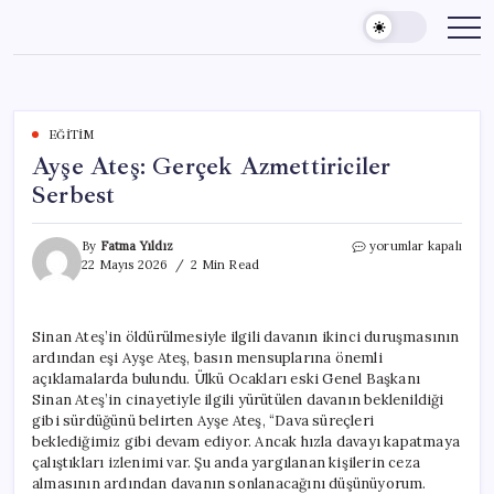
Skip
to
content
EĞITIM
Ayşe Ateş: Gerçek Azmettiriciler
Serbest
Ayşe
By
Fatma Yıldız
yorumlar kapalı
Ateş:
22 Mayıs 2026
2 Min Read
Gerçek
Azmettiriciler
Serbest
Sinan Ateş’in öldürülmesiyle ilgili davanın ikinci duruşmasının
için
ardından eşi Ayşe Ateş, basın mensuplarına önemli
açıklamalarda bulundu. Ülkü Ocakları eski Genel Başkanı
Sinan Ateş’in cinayetiyle ilgili yürütülen davanın beklenildiği
gibi sürdüğünü belirten Ayşe Ateş, “Dava süreçleri
beklediğimiz gibi devam ediyor. Ancak hızla davayı kapatmaya
çalıştıkları izlenimi var. Şu anda yargılanan kişilerin ceza
almasının ardından davanın sonlanacağını düşünüyorum.