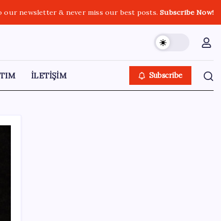
o our newsletter & never miss our best posts.
Subscribe Now!
TIM
İLETİŞİM
Subscribe
SON YAZILAR
Kademeli – erken emeklilik kimleri
kapsıyor? Kademeli emeklilik Meclis’e geldi