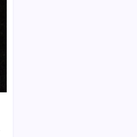
mi?
YENİ Parti Arguvan ilçe örgütü kuruldu, ilk
üyeler Belediye Başkanı Ersoy Eren ve
meclis üyeleri oldu
Bacakta bu belirtiler varsa dikkat! Pıhtı
habercisi olabilir
Ocak-temmuzda 638 bin oto satıldı
Redmi 17 5G Özellikleri Ortaya Çıktı: 7500
mAh Batarya Geliyor
CarrefourSA’dan dikkat çeken ‘alkol’ kararı:
Stoklar bitince satış sona erecek iddiası…
Akaryakıtta beklenen haber geldi: Motorin
fiyatlarında indirim yolda
Yerlileşme oranı KOBİ ile artacak
Özgür Özel ilk kez açıkladı: AKP ve
CHP’den YENİ Parti’ye karşı ortak tutum