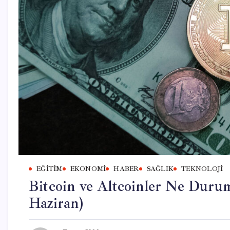
EĞITIM
EKONOMI
HABER
SAĞLIK
TEKNOLOJI
Bitcoin ve Altcoinler Ne Durum
Haziran)