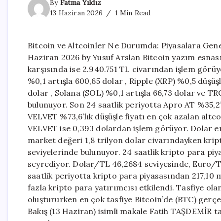
By
Fatma Yıldız
13 Haziran 2026
1 Min Read
Bitcoin ve Altcoinler Ne Durumda: Piyasalara Gene
Haziran 2026 by Yusuf Arslan Bitcoin yazım esnasın
karşısında ise 2.940.751 TL civarından işlem görüy
%0,1 artışla 600,65 dolar , Ripple (XRP) %0,5 düşü
dolar , Solana (SOL) %0,1 artışla 66,73 dolar ve T
bulunuyor. Son 24 saatlik periyotta Apro AT %35,2’l
VELVET %73,6’lık düşüşle fiyatı en çok azalan altc
VELVET ise 0,393 dolardan işlem görüyor. Dolar end
market değeri 1,8 trilyon dolar civarındayken krip
seviyelerinde bulunuyor. 24 saatlik kripto para piy
seyrediyor. Dolar/TL 46,2684 seviyesinde, Euro/TL
saatlik periyotta kripto para piyasasından 217,10
fazla kripto para yatırımcısı etkilendi. Tasfiye ol
oluştururken en çok tasfiye Bitcoin’de (BTC) gerçe
Bakış (13 Haziran) isimli makale Fatih TAŞDEMİR 