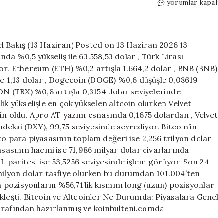
Bitcoin
yorumlar kapal
ve
Altcoinler
Ne
Durumda:
l Bakış (13 Haziran) Posted on 13 Haziran 2026 13
Piyasalara
da %0,5 yükseliş ile 63.558,53 dolar , Türk Lirası
Genel
or. Ethereum (ETH) %0,2 artışla 1.664,2 dolar , BNB (BNB)
Bakış
şle 1,13 dolar , Dogecoin (DOGE) %0,6 düşüşle 0,08619
(13
RON (TRX) %0,8 artışla 0,3154 dolar seviyelerinde
Haziran)
ik yükselişle en çok yükselen altcoin olurken Velvet
için
oin oldu. Apro AT yazım esnasında 0,1675 dolardan , Velvet
eksi (DXY), 99,75 seviyesinde seyrediyor. Bitcoin’in
to para piyasasının toplam değeri ise 2,256 trilyon dolar
asasının hacmi ise 71,986 milyar dolar civarlarında
 paritesi ise 53,5256 seviyesinde işlem görüyor. Son 24
 milyon dolar tasfiye olurken bu durumdan 101.004’ten
an pozisyonların %56,71’lik kısmını long (uzun) pozisyonlar
kleşti. Bitcoin ve Altcoinler Ne Durumda: Piyasalara Gene
tarafından hazırlanmış ve koinbulteni.comda