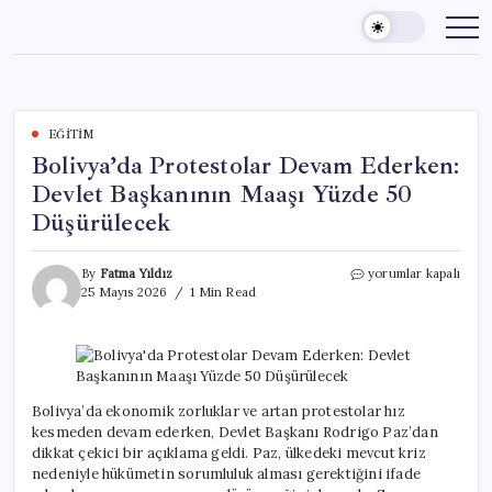
Skip
to
content
EĞITIM
Bolivya’da Protestolar Devam Ederken:
Devlet Başkanının Maaşı Yüzde 50
Düşürülecek
Bolivya’da
By
Fatma Yıldız
yorumlar kapalı
Protestolar
25 Mayıs 2026
1 Min Read
Devam
Ederken:
Devlet
Başkanının
Maaşı
Yüzde
Bolivya’da ekonomik zorluklar ve artan protestolar hız
50
kesmeden devam ederken, Devlet Başkanı Rodrigo Paz’dan
Düşürülecek
dikkat çekici bir açıklama geldi. Paz, ülkedeki mevcut kriz
için
nedeniyle hükümetin sorumluluk alması gerektiğini ifade