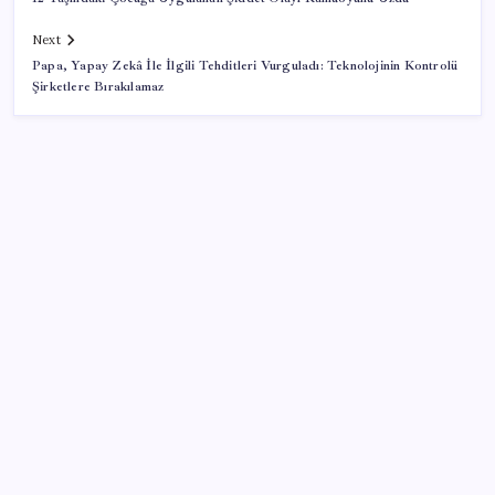
Next
Papa, Yapay Zekâ İle İlgili Tehditleri Vurguladı: Teknolojinin Kontrolü
Şirketlere Bırakılamaz
SON YAZILAR
Google Messages’a Yeni Uzun Basma Menüsü Geldi
500 tam puan almıştı… LGS birincisi Umut’un tercihi
belli oldu
Redmi 17 ve 17 5G 7.500 mAh Batarya ile Tanıtıldı