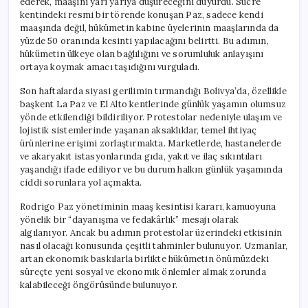
ederek, maaşını yarı yarıya düşüreceğini duyurdu. Sucre
kentindeki resmi bir törende konuşan Paz, sadece kendi
maaşında değil, hükümetin kabine üyelerinin maaşlarında da
yüzde 50 oranında kesinti yapılacağını belirtti. Bu adımın,
hükümetin ülkeye olan bağlılığını ve sorumluluk anlayışını
ortaya koymak amacı taşıdığını vurguladı.
Son haftalarda siyasi gerilimin tırmandığı Bolivya’da, özellikle
başkent La Paz ve El Alto kentlerinde günlük yaşamın olumsuz
yönde etkilendiği bildiriliyor. Protestolar nedeniyle ulaşım ve
lojistik sistemlerinde yaşanan aksaklıklar, temel ihtiyaç
ürünlerine erişimi zorlaştırmakta. Marketlerde, hastanelerde
ve akaryakıt istasyonlarında gıda, yakıt ve ilaç sıkıntıları
yaşandığı ifade ediliyor ve bu durum halkın günlük yaşamında
ciddi sorunlara yol açmakta.
Rodrigo Paz yönetiminin maaş kesintisi kararı, kamuoyuna
yönelik bir “dayanışma ve fedakârlık” mesajı olarak
algılanıyor. Ancak bu adımın protestolar üzerindeki etkisinin
nasıl olacağı konusunda çeşitli tahminler bulunuyor. Uzmanlar,
artan ekonomik baskılarla birlikte hükümetin önümüzdeki
süreçte yeni sosyal ve ekonomik önlemler almak zorunda
kalabileceği öngörüsünde bulunuyor.