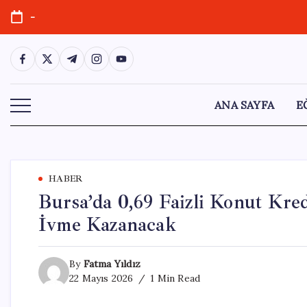
Skip
-
to
content
https://www.facebook.com/
https://twitter.com/
https://t.me/
https://www.instagram.com/
https://youtube.com/
ANA SAYFA
E
HABER
Bursa’da 0,69 Faizli Konut Kre
İvme Kazanacak
By
Fatma Yıldız
22 Mayıs 2026
1 Min Read