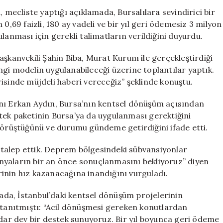
Kredisi
, mecliste yaptığı açıklamada, Bursalılara sevindirici bir
Müjdesi:
0,69 faizli, 180 ay vadeli ve bir yıl geri ödemesiz 3 milyon
Dönüşüm
lanması için gerekli talimatların verildiğini duyurdu.
Projeleri
İvme
aşkanvekili Şahin Biba, Murat Kurum ile gerçekleştirdiği
Kazanacak
gi modelin uygulanabileceği üzerine toplantılar yaptık.
için
çerisinde müjdeli haberi vereceğiz” şeklinde konuştu.
anı Erkan Aydın, Bursa’nın kentsel dönüşüm açısından
estek paketinin Bursa’ya da uygulanması gerektiğini
 görüştüğünü ve durumu gündeme getirdiğini ifade etti.
ı talep ettik. Deprem bölgesindeki sübvansiyonlar
nyaların bir an önce sonuçlanmasını bekliyoruz” diyen
inin hız kazanacağına inandığını vurguladı.
da, İstanbul’daki kentsel dönüşüm projelerinin
e tanıtmıştı: “Acil dönüşmesi gereken konutlardan
adar dev bir destek sunuyoruz. Bir yıl boyunca geri ödeme