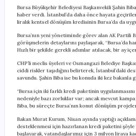
Bursa Büyükşehir Belediyesi Başkanvekili Şahin Biba
haber verdi. İstanbul’da daha önce hayata geçirilen 
liralık kentsel dönüşüm kredisinin Bursa’da da uygu
Bursa’nın yeni yönetiminde görev alan AK Partili B
görüşmelerin detaylarını paylaşarak, “Bursa’da han
Hızlı bir şekilde gerekli adımlar atılacak, bir ay i
CHP’li meclis üyeleri ve Osmangazi Belediye Başk
ciddi riskler taşıdığını belirterek, İstanbul’daki d
savundu. Şahin Biba ise bu konuda iki kez bakanla
“Bursa için iki farklı kredi paketinin uygulanmasın
nedeniyle bazı zorluklar var; ancak mevcut kampa
Biba, bu süreçte Bursa’nın konut dönüşüm projeler
Bakan Murat Kurum, Nisan ayında yaptığı açıklama
desteklenmesi için hazırlanan kredi paketini şöyl
başlayarak, vatandaşlarımız için 3 milyon liraya k