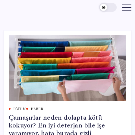
Skip
to
content
EĞITIM
HABER
Çamaşırlar neden dolapta kötü
kokuyor? En iyi deterjan bile işe
yaramıyor, hata burada gizli