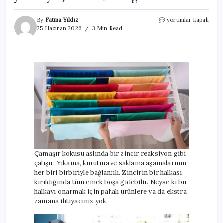
Çamaşırlar
By
Fatma Yıldız
yorumlar kapalı
neden
25 Haziran 2026
3 Min Read
dolapta
kötü
kokuyor?
En
iyi
deterjan
bile
işe
yaramıyor,
hata
burada
gizli
için
Çamaşır kokusu aslında bir zincir reaksiyon gibi
çalışır: Yıkama, kurutma ve saklama aşamalarının
her biri birbiriyle bağlantılı. Zincirin bir halkası
kırıldığında tüm emek boşa gidebilir. Neyse ki bu
halkayı onarmak için pahalı ürünlere ya da ekstra
zamana ihtiyacınız yok.