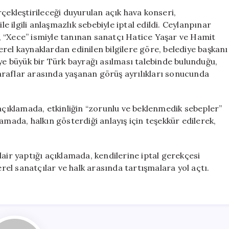
Tartışması
çekleştirileceği duyurulan açık hava konseri,
Nedeniyle
ilgili anlaşmazlık sebebiyle iptal edildi. Ceylanpınar
İptal
 “Xece” ismiyle tanınan sanatçı Hatice Yaşar ve Hamit
Edildi
rel kaynaklardan edinilen bilgilere göre, belediye başkanı
için
 büyük bir Türk bayrağı asılması talebinde bulunduğu,
 Taraflar arasında yaşanan görüş ayrılıkları sonucunda
 açıklamada, etkinliğin “zorunlu ve beklenmedik sebepler”
ıklamada, halkın gösterdiği anlayış için teşekkür edilerek,
air yaptığı açıklamada, kendilerine iptal gerekçesi
erel sanatçılar ve halk arasında tartışmalara yol açtı.