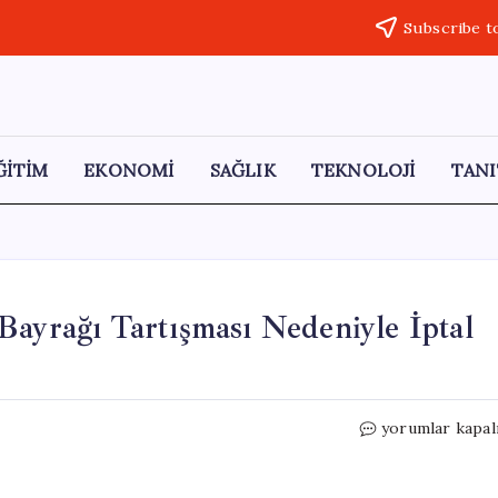
Subscribe t
ĞİTİM
EKONOMİ
SAĞLIK
TEKNOLOJİ
TANI
Bayrağı Tartışması Nedeniyle İptal
Ceylanpınar’dak
yorumlar kapal
Konser,
Türk
Bayrağı