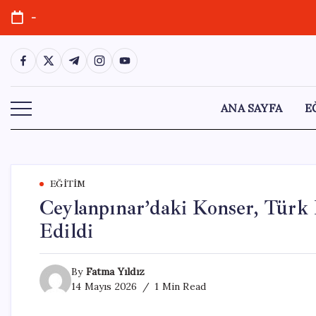
Skip
-
to
content
https://www.facebook.com/
https://twitter.com/
https://t.me/
https://www.instagram.com/
https://youtube.com/
ANA SAYFA
E
EĞITIM
Ceylanpınar’daki Konser, Türk 
Edildi
By
Fatma Yıldız
14 Mayıs 2026
1 Min Read