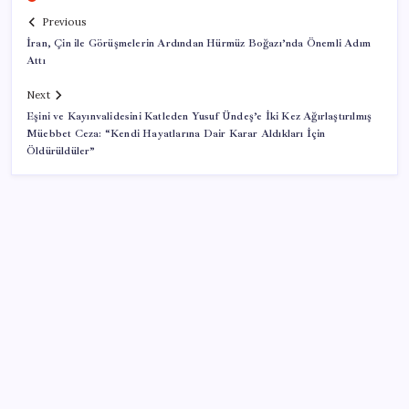
Previous
İran, Çin ile Görüşmelerin Ardından Hürmüz Boğazı’nda Önemli Adım
Attı
Next
Eşini ve Kayınvalidesini Katleden Yusuf Ündeş’e İki Kez Ağırlaştırılmış
Müebbet Ceza: “Kendi Hayatlarına Dair Karar Aldıkları İçin
Öldürüldüler”
SON YAZILAR
Kademeli – erken emeklilik kimleri kapsıyor?