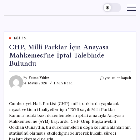
Skip
to
content
EĞITIM
CHP, Milli Parklar İçin Anayasa
Mahkemesi’ne İptal Talebinde
Bulundu
CHP,
By
Fatma Yıldız
yorumlar kapalı
Milli
14 Mayıs 2026
1 Min Read
Parklar
İçin
Anayasa
Cumhuriyet Halk Partisi (CHP), milli parklarda yapılacak
Mahkemesi’ne
inşaat ve ticari faaliyetler için “7576 sayılı Milli Parklar
İptal
Talebinde
Kanunu”ndaki bazı düzenlemelerin iptali amacıyla Anayasa
Bulundu
Mahkemesi’ne (AYM) başvurdu. CHP Grup Başkanvekili
için
Gökhan Günaydın, bu düzenlemelerin doğa koruma alanlarının
statüsünü olumsuz etkilediğini belirterek hukuki süreci
başlattıklarını duyurdu.