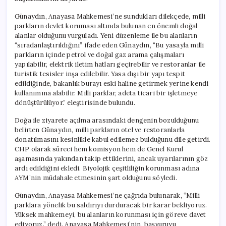
Günaydın, Anayasa Mahkemesi’ne sundukları dilekçede, milli
parkların devlet koruması altında bulunan en önemli doğal
alanlar olduğunu vurguladı. Yeni düzenleme ile bu alanların
“sıradanlaştırıldığını” ifade eden Günaydın, “Bu yasayla milli
parkların içinde petrol ve doğal gaz arama çalışmaları
yapılabilir, elektrik iletim hatları geçirebilir ve restoranlar ile
turistik tesisler inşa edilebilir. Yasa dışı bir yapı tespit
edildiğinde, bakanlık burayı eski haline getirmek yerine kendi
kullanımına alabilir. Milli parklar, adeta ticari bir işletmeye
dönüştürülüyor.” eleştirisinde bulundu.
Doğa ile ziyarete açılma arasındaki dengenin bozulduğunu
belirten Günaydın, milli parkların otel ve restoranlarla
donatılmasını kesinlikle kabul edilemez bulduğunu dile getirdi.
CHP olarak süreci hem komisyon hem de Genel Kurul
aşamasında yakından takip ettiklerini, ancak uyarılarının göz
ardı edildiğini ekledi. Biyolojik çeşitliliğin korunması adına
AYM’nin müdahale etmesinin şart olduğunu söyledi.
Günaydın, Anayasa Mahkemesi’ne çağrıda bulunarak, “Milli
parklara yönelik bu saldırıyı durduracak bir karar bekliyoruz.
Yüksek mahkemeyi, bu alanların korunması için göreve davet
ediyoruz.” dedi. Anayasa Mahkemesi’nin, başvuruyu