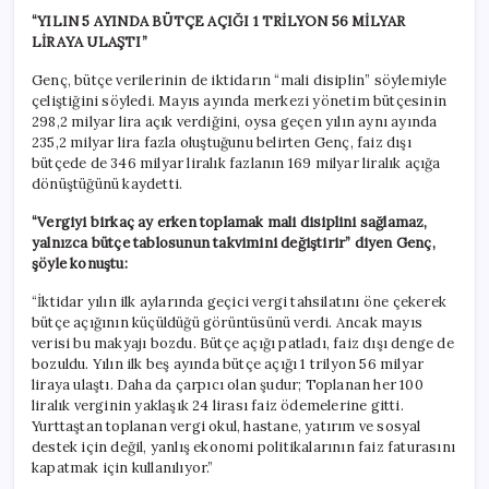
“YILIN 5 AYINDA BÜTÇE AÇIĞI 1 TRİLYON 56 MİLYAR
LİRAYA ULAŞTI”
Genç, bütçe verilerinin de iktidarın “mali disiplin” söylemiyle
çeliştiğini söyledi. Mayıs ayında merkezi yönetim bütçesinin
298,2 milyar lira açık verdiğini, oysa geçen yılın aynı ayında
235,2 milyar lira fazla oluştuğunu belirten Genç, faiz dışı
bütçede de 346 milyar liralık fazlanın 169 milyar liralık açığa
dönüştüğünü kaydetti.
“Vergiyi birkaç ay erken toplamak mali disiplini sağlamaz,
yalnızca bütçe tablosunun takvimini değiştirir” diyen Genç,
şöyle konuştu:
“İktidar yılın ilk aylarında geçici vergi tahsilatını öne çekerek
bütçe açığının küçüldüğü görüntüsünü verdi. Ancak mayıs
verisi bu makyajı bozdu. Bütçe açığı patladı, faiz dışı denge de
bozuldu. Yılın ilk beş ayında bütçe açığı 1 trilyon 56 milyar
liraya ulaştı. Daha da çarpıcı olan şudur; Toplanan her 100
liralık verginin yaklaşık 24 lirası faiz ödemelerine gitti.
Yurttaştan toplanan vergi okul, hastane, yatırım ve sosyal
destek için değil, yanlış ekonomi politikalarının faiz faturasını
kapatmak için kullanılıyor.”