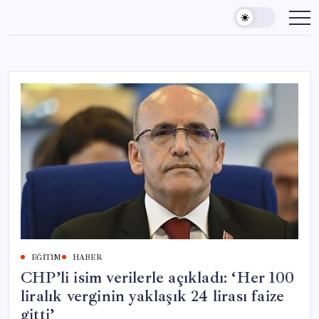
Skip
to
content
EĞITIM
HABER
CHP’li isim verilerle açıkladı: ‘Her 100
liralık verginin yaklaşık 24 lirası faize
gitti’