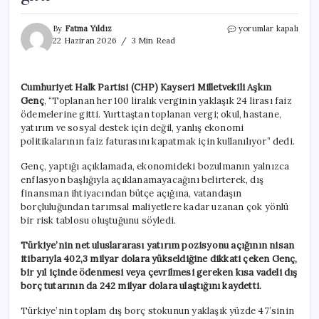
CHP’li
By
Fatma Yıldız
yorumlar kapalı
isim
22 Haziran 2026
3 Min Read
verilerle
açıkladı:
‘Her
Cumhuriyet Halk Partisi (CHP) Kayseri Milletvekili Aşkın
100
Genç
, “Toplanan her 100 liralık verginin yaklaşık 24 lirası faiz
liralık
verginin
ödemelerine gitti. Yurttaştan toplanan vergi; okul, hastane,
yaklaşık
yatırım ve sosyal destek için değil, yanlış ekonomi
24
politikalarının faiz faturasını kapatmak için kullanılıyor” dedi.
lirası
faize
Genç, yaptığı açıklamada, ekonomideki bozulmanın yalnızca
gitti’
enflasyon başlığıyla açıklanamayacağını belirterek, dış
için
finansman ihtiyacından bütçe açığına, vatandaşın
borçluluğundan tarımsal maliyetlere kadar uzanan çok yönlü
bir risk tablosu oluştuğunu söyledi.
Türkiye’nin net uluslararası yatırım pozisyonu açığının nisan
itibarıyla 402,3 milyar dolara yükseldiğine dikkati çeken Genç,
bir yıl içinde ödenmesi veya çevrilmesi gereken kısa vadeli dış
borç tutarının da 242 milyar dolara ulaştığını kaydetti.
Türkiye’nin toplam dış borç stokunun yaklaşık yüzde 47’sinin