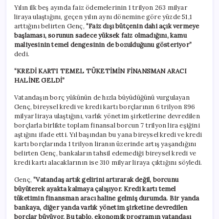
Yılın ilk beş ayında faiz ödemelerinin 1 trilyon 263 milyar
liraya ulaştığını, geçen yılın aynı dönemine göre yüzde 51,1
arttığını belirten Genç,
“Faiz dışı bütçenin dahi açık vermeye
başlaması, sorunun sadece yüksek faiz olmadığını, kamu
maliyesinin temel dengesinin de bozulduğunu gösteriyor”
dedi.
“KREDİ KARTI TEMEL TÜKETİMİN FİNANSMAN ARACI
HALİNE GELDİ”
Vatandaşın borç yükünün de hızla büyüdüğünü vurgulayan
Genç, bireysel kredi ve kredi kartı borçlarının 6 trilyon 896
milyar liraya ulaştığını, varlık yönetim şirketlerine devredilen
borçlarla birlikte toplam finansal borcun 7 trilyon lira eşiğini
aştığını ifade etti. Yıl başından bu yana bireysel kredi ve kredi
kartı borçlarında 1 trilyon liranın üzerinde artış yaşandığını
belirten Genç, bankaların tahsil edemediği bireysel kredi ve
kredi kartı alacaklarının ise 310 milyar liraya çıktığını söyledi.
Genç,
“Vatandaş artık gelirini artırarak değil, borcunu
büyüterek ayakta kalmaya çalışıyor. Kredi kartı temel
tüketimin finansman aracı haline gelmiş durumda. Bir yanda
bankaya, diğer yanda varlık yönetim şirketine devredilen
borçlar büyüyor. Bu tablo, ekonomik programın vatandaşı