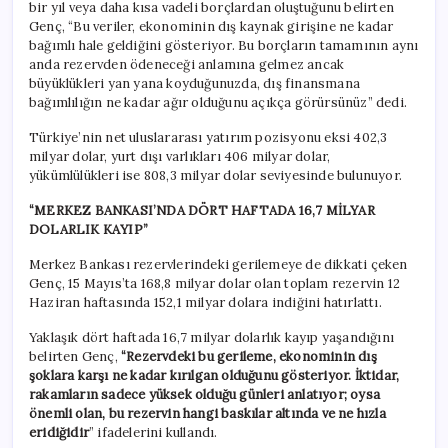
bir yıl veya daha kısa vadeli borçlardan oluştuğunu belirten
Genç, “Bu veriler, ekonominin dış kaynak girişine ne kadar
bağımlı hale geldiğini gösteriyor. Bu borçların tamamının aynı
anda rezervden ödeneceği anlamına gelmez ancak
büyüklükleri yan yana koyduğunuzda, dış finansmana
bağımlılığın ne kadar ağır olduğunu açıkça görürsünüz” dedi.
Türkiye’nin net uluslararası yatırım pozisyonu eksi 402,3
milyar dolar, yurt dışı varlıkları 406 milyar dolar,
yükümlülükleri ise 808,3 milyar dolar seviyesinde bulunuyor.
“MERKEZ BANKASI’NDA DÖRT HAFTADA 16,7 MİLYAR
DOLARLIK KAYIP”
Merkez Bankası rezervlerindeki gerilemeye de dikkati çeken
Genç, 15 Mayıs’ta 168,8 milyar dolar olan toplam rezervin 12
Haziran haftasında 152,1 milyar dolara indiğini hatırlattı.
Yaklaşık dört haftada 16,7 milyar dolarlık kayıp yaşandığını
belirten Genç,
“Rezervdeki bu gerileme, ekonominin dış
şoklara karşı ne kadar kırılgan olduğunu gösteriyor. İktidar,
rakamların sadece yüksek olduğu günleri anlatıyor; oysa
önemli olan, bu rezervin hangi baskılar altında ve ne hızla
eridiğidir
” ifadelerini kullandı.