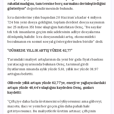
rahatlatmadığını, tam tersine borç sarmalını derinleştirdiğini
gösteriyor”
değerlendirmesinde bulundu.
İcra dairelerine yılın başından 20 Haziran’a kadar 4 milyon
724 bin yeni dosya geldiğini, toplam derdest dosya sayısının
ise 25 milyon 351 bine ulaştığını hatırlatan Genç, “Bu sayılar
tek tek insanların geçim mücadelesinin adliye dosyalarına
dönüşmüş halidir. İcra dosyasındaki artış, ekonomideki
bozulmanın en somut sosyal göstergelerinden biridir” dedi.
“GÜBREDE YILLIK ARTIŞ YÜZDE 62,77”
Tarımdaki maliyet artışlarının da yeni bir gıda fiyatı baskısı
yaratacağı uyarısında bulunan Genç, tarımsal girdi
fiyatlarının nisanda aylık yüzde 5,61, yıllık ise yüzde 38,97
arttığını belirtti.
Gübrede yıllık artışın yüzde 62,77’ye, enerji ve yağlayıcılardaki
artışın yüzde 48,44’e ulaştığını kaydeden Genç, şunları
kaydetti:
“Çiftçiye daha fazla üretmesini söylüyorsunuz ama gübreyi,
mazotu, ilacı ve yemi her geçen gün daha pahalı hale
getiriyorsunuz. Bu maliyetlerle üretim artmaz; çiftçinin