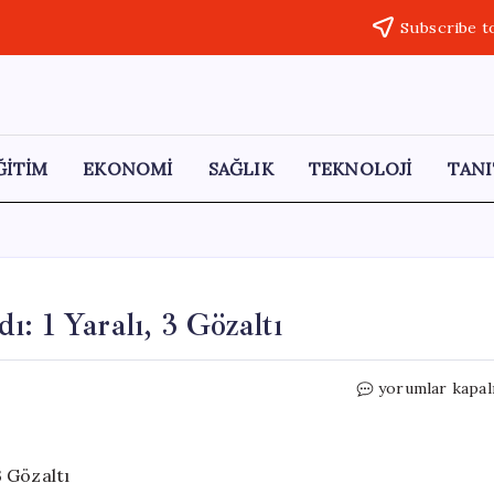
Subscribe t
ĞİTİM
EKONOMİ
SAĞLIK
TEKNOLOJİ
TANI
: 1 Yaralı, 3 Gözaltı
Çocuk
yorumlar kapal
Kavgası
Büyüklere
Sıçradı:
1