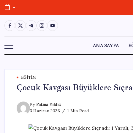
Skip
-
to
content
https://www.facebook.com/
https://twitter.com/
https://t.me/
https://www.instagram.com/
https://youtube.com/
ANA SAYFA
E
EĞITIM
Çocuk Kavgası Büyüklere Sıçradı
By
Fatma Yıldız
3 Haziran 2026
1 Min Read