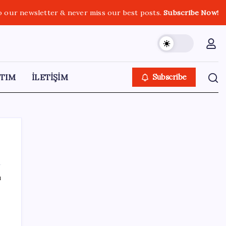
o our newsletter & never miss our best posts.
Subscribe Now!
TIM
İLETİŞİM
Subscribe
ı
SON YAZILAR
Kademeli – erken emeklilik kimleri
kapsıyor? Kademeli emeklilik Meclis’e geldi