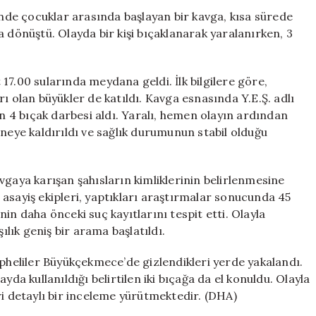
Yaralı,
inde çocuklar arasında başlayan bir kavga, kısa sürede
3
 dönüştü. Olayda bir kişi bıçaklanarak yaralanırken, 3
Gözaltı
için
17.00 sularında meydana geldi. İlk bilgilere göre,
ı olan büyükler de katıldı. Kavga esnasında Y.E.Ş. adlı
an 4 bıçak darbesi aldı. Yaralı, hemen olayın ardından
aneye kaldırıldı ve sağlık durumunun stabil olduğu
vgaya karışan şahısların kimliklerinin belirlenmesine
asayiş ekipleri, yaptıkları araştırmalar sonucunda 45
’nin daha önceki suç kayıtlarını tespit etti. Olayla
ılık geniş bir arama başlatıldı.
üpheliler Büyükçekmece’de gizlendikleri yerde yakalandı.
yda kullanıldığı belirtilen iki bıçağa da el konuldu. Olayla
ri detaylı bir inceleme yürütmektedir. (DHA)