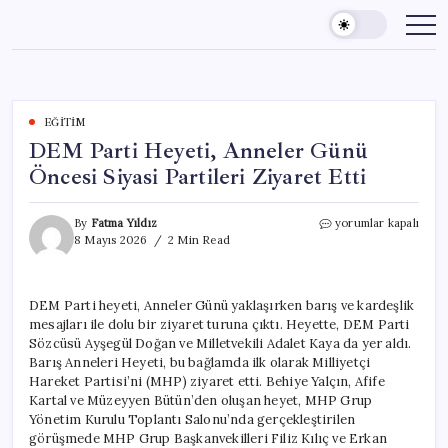
Skip
to
content
EĞITIM
DEM Parti Heyeti, Anneler Günü
Öncesi Siyasi Partileri Ziyaret Etti
DEM
By
Fatma Yıldız
yorumlar kapalı
Parti
8 Mayıs 2026
2 Min Read
Heyeti,
Anneler
Günü
DEM Parti heyeti, Anneler Günü yaklaşırken barış ve kardeşlik
Öncesi
mesajları ile dolu bir ziyaret turuna çıktı. Heyette, DEM Parti
Siyasi
Partileri
Sözcüsü Ayşegül Doğan ve Milletvekili Adalet Kaya da yer aldı.
Ziyaret
Barış Anneleri Heyeti, bu bağlamda ilk olarak Milliyetçi
Etti
Hareket Partisi’ni (MHP) ziyaret etti. Behiye Yalçın, Afife
için
Kartal ve Müzeyyen Bütün’den oluşan heyet, MHP Grup
Yönetim Kurulu Toplantı Salonu’nda gerçekleştirilen
görüşmede MHP Grup Başkanvekilleri Filiz Kılıç ve Erkan