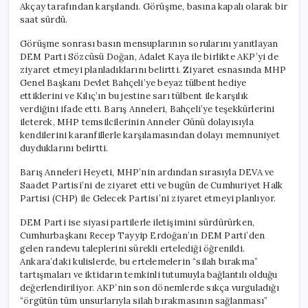
Akçay tarafından karşılandı. Görüşme, basına kapalı olarak bir
saat sürdü.
Görüşme sonrası basın mensuplarının sorularını yanıtlayan
DEM Parti Sözcüsü Doğan, Adalet Kaya ile birlikte AKP’yi de
ziyaret etmeyi planladıklarını belirtti. Ziyaret esnasında MHP
Genel Başkanı Devlet Bahçeli’ye beyaz tülbent hediye
ettiklerini ve Kılıç’ın bu jestine sarı tülbent ile karşılık
verdiğini ifade etti. Barış Anneleri, Bahçeli’ye teşekkürlerini
ileterek, MHP temsilcilerinin Anneler Günü dolayısıyla
kendilerini karanfillerle karşılamasından dolayı memnuniyet
duyduklarını belirtti.
Barış Anneleri Heyeti, MHP’nin ardından sırasıyla DEVA ve
Saadet Partisi’ni de ziyaret etti ve bugün de Cumhuriyet Halk
Partisi (CHP) ile Gelecek Partisi’ni ziyaret etmeyi planlıyor.
DEM Parti ise siyasi partilerle iletişimini sürdürürken,
Cumhurbaşkanı Recep Tayyip Erdoğan’ın DEM Parti’den
gelen randevu taleplerini sürekli ertelediği öğrenildi.
Ankara’daki kulislerde, bu ertelemelerin “silah bırakma”
tartışmaları ve iktidarın temkinli tutumuyla bağlantılı olduğu
değerlendiriliyor. AKP’nin son dönemlerde sıkça vurguladığı
“örgütün tüm unsurlarıyla silah bırakmasının sağlanması”