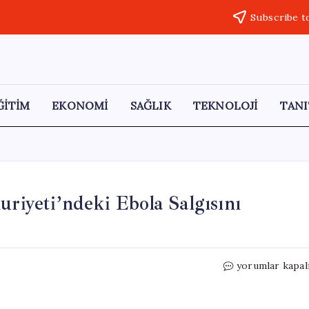
Subscribe t
ĞİTİM
EKONOMİ
SAĞLIK
TEKNOLOJİ
TANI
yeti’ndeki Ebola Salgısını
DSÖ,
yorumlar kapal
Kongo
Demokratik
Cumhuriyeti’nd