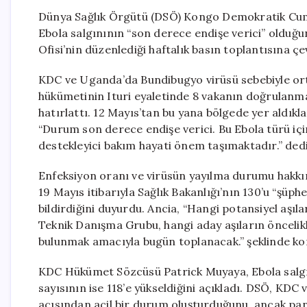
Dünya Sağlık Örgütü (DSÖ) Kongo Demokratik Cumhu
Ebola salgınının “son derece endişe verici” olduğun
Ofisi’nin düzenlediği haftalık basın toplantısına ç
KDC ve Uganda’da Bundibugyo virüsü sebebiyle ort
hükümetinin Ituri eyaletinde 8 vakanın doğrulanmas
hatırlattı. 12 Mayıs’tan bu yana bölgede yer aldıklar
“Durum son derece endişe verici. Bu Ebola türü içi
destekleyici bakım hayati önem taşımaktadır.” dedi
Enfeksiyon oranı ve virüsün yayılma durumu hakkın
19 Mayıs itibarıyla Sağlık Bakanlığı’nın 130’u “şüph
bildirdiğini duyurdu. Ancia, “Hangi potansiyel aşı
Teknik Danışma Grubu, hangi aday aşıların öncelik
bulunmak amacıyla bugün toplanacak.” şeklinde ko
KDC Hükümet Sözcüsü Patrick Muyaya, Ebola salgın
sayısının ise 118’e yükseldiğini açıkladı. DSÖ, KDC
açısından acil bir durum oluşturduğunu, ancak pand