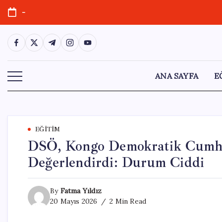
Skip
-
to
content
https://www.facebook.com/
https://twitter.com/
https://t.me/
https://www.instagram.com/
https://youtube.com/
ANA SAYFA
E
EĞITIM
DSÖ, Kongo Demokratik Cumhuri
Değerlendirdi: Durum Ciddi
By
Fatma Yıldız
20 Mayıs 2026
2 Min Read