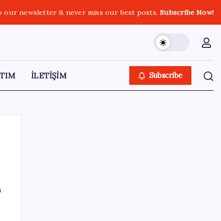
o our newsletter & never miss our best posts.
Subscribe Now!
TIM
İLETİŞİM
Subscribe
SON YAZILAR
ı
500 tam puan almıştı… LGS birincisi
Umut’un tercihi belli oldu
eki