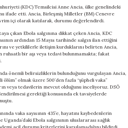
Ebola
riyeti (KDC) Temsilcisi Anne Ancia, ülke genelindeki
Salgısını
u ifade etti. Ancia, Birleşmiş Milletler (BM) Cenevre
Değerlendirdi:
evrim içi olarak katılarak, durumu değerlendirdi.
Durum
Ciddi
aya çıkan Ebola salgınına dikkat çeken Ancia, KDC
için
ının ardından 15 Mayıs tarihinde salgın ilan ettiğini
ını ve yetkililerle iletişim kurduklarını belirten Ancia,
n ruhsatlı bir aşı veya tedavi bulunmamakta; fakat
.
da önemli belirsizliklerin bulunduğunu vurgulayan Ancia,
eli ölüm” olmak üzere 500’den fazla “şüpheli vaka”
ların veya tedavilerin mevcut olduğunu inceliyoruz. DSÖ
lendirilmesi gerektiği konusunda ek tavsiyelerde
nuştu.
ında vaka sayısının 435’e, hayatını kaybedenlerin
 ve Uganda’daki Ebola salgınının uluslararası sağlık
emi acil durumu kriterlerini karşılamadığını bildirdi.