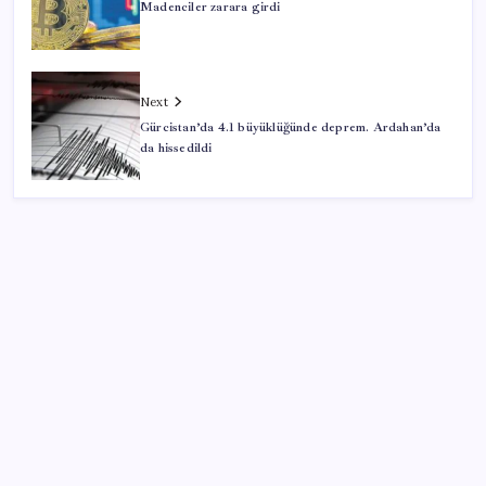
Madenciler zarara girdi
Next
Gürcistan’da 4.1 büyüklüğünde deprem. Ardahan’da
da hissedildi
SON YAZILAR
Google Messages’a Yeni Uzun Basma Menüsü Geldi