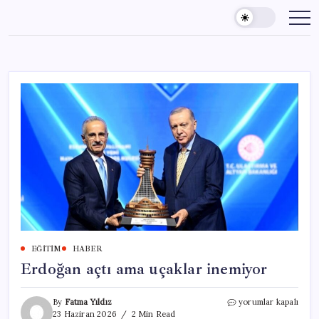
Skip
to
content
EĞITIM
HABER
Erdoğan açtı ama uçaklar inemiyor
Erdoğan
By
Fatma Yıldız
yorumlar kapalı
açtı
23 Haziran 2026
2 Min Read