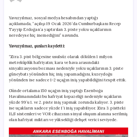
ama
uçaklar
inemiyor
Yavuzyılmaz, sosyal medya hesabından yaptığı
için
açıklamada, “açılışı 19 Ocak 2026’da Cumhurbaşkanı Recep
Tayyip Erdoğan’a yaptırılan 3. piste yolcu uçaklarının
neredeyse hiç inemediğini” savundu.
Yavuzyılmaz, şunları kaydetti:
“Zira 3. pist bölgesine usulsüz olarak dökülen 1 milyon
metreküplük hafriyatın; kara ve hava arasındaki
sinyalizasyonu bozması nedeniyle yolcu uçaklarının 3. piste
güneybatı yönünden hiç iniş yapamadığını, kuzeydoğu
yönünden ise sadece 1-2 uçağın iniş yapabildiğini tespit ettik.
Günde ortalama 150 uçağın iniş yaptığı Esenboğa
Havalimanındaki bu hafriyat kepazeliği nedeniyle uçakların
yüzde 99’u 1. ve 2. piste iniş yapmak zorunda kalıyor. 3. piste
ise uçakların sadece yüzde 1’i iniş yapabiliyor. Zira 3. pistteki
ILS sistemleri ve VOR cihazının sinyal oluşum alanına serilmiş
olan hafriyat miktarı ve yüksekliği dehşet verici seviyede.