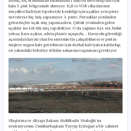
Sonuç; hiç utanmadan sıkılmadan 1 milyon metreküp hafriyat
hala 3. pist bölgesinde duruyor. ILS ve VOR cihazlarının
sinyalleri hafriyat tepeleriyle kesildiği için uçaklar yeni piste
neredeyse hiç iniş yapamıyor. 3. piste, Pursaklar yönünden
gelen hiçbir uçak iniş yapamazken, Çubuk yönünden gelen
uçaklar ise tek tük iniş yapabiliyor. O da yağmur, kar, sis, bulut
yoksa; hava açıksa, adeta planör uçuşuyla… Havayolu güvenliği
açısından hayati olan bu sistemlerin çalışabilmesi ve pistin
inişlere uygun hale getirilmesi için derhal hafriyatın kaldırılıp,
en yakındaki belediye döküm sahasına taşınması gerekiyor.
Ulaştırma ve Altyapı Bakanı Abdülkadir Uraloğlu’na
sesleniyorum. Cumhurbaşkanı Tayyip Erdoğan’a bir zahmet