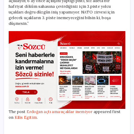
açıklayın; 6 ay önce açılışını yaptığı pisti, siz adeta bir
hafriyat döküm sahasına çevirdiğiniz için 3.piste yolcu
uçakları doğru düzgün iniş yapamıyor. NATO zirvesi için
gelecek uçakların 3. piste inemeyeceğini bilsin ki, boşa
düşmesin.”
The post
Erdoğan açtı ama uçaklar inemiyor
appeared first
on
Kilis Egitim
.