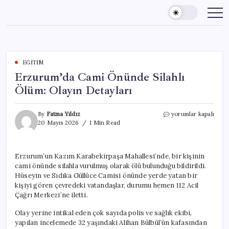
Skip
to
content
EĞITIM
Erzurum’da Cami Önünde Silahlı
Ölüm: Olayın Detayları
Erzurum’da
By
Fatma Yıldız
yorumlar kapalı
Cami
20 Mayıs 2026
1 Min Read
Önünde
Silahlı
Ölüm:
Erzurum’un Kazım Karabekirpaşa Mahallesi’nde, bir kişinin
Olayın
cami önünde silahla vurulmuş olarak ölü bulunduğu bildirildi.
Detayları
için
Hüseyin ve Sıdıka Güllüce Camisi önünde yerde yatan bir
kişiyi gören çevredeki vatandaşlar, durumu hemen 112 Acil
Çağrı Merkezi’ne iletti.
Olay yerine intikal eden çok sayıda polis ve sağlık ekibi,
yapılan incelemede 32 yaşındaki Alihan Bülbül’ün kafasından