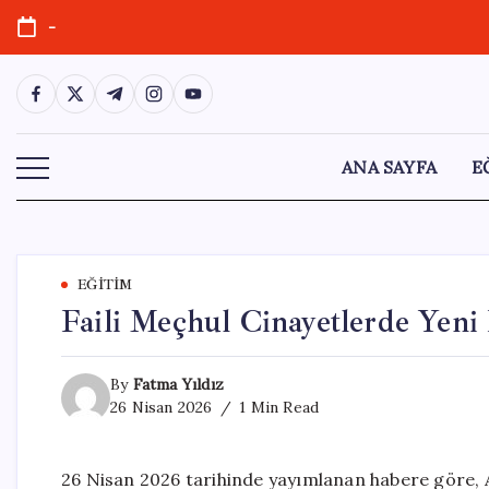
Skip
-
to
content
https://www.facebook.com/
https://twitter.com/
https://t.me/
https://www.instagram.com/
https://youtube.com/
ANA SAYFA
E
EĞITIM
Faili Meçhul Cinayetlerde Yeni
By
Fatma Yıldız
26 Nisan 2026
1 Min Read
26 Nisan 2026 tarihinde yayımlanan habere göre, Ad