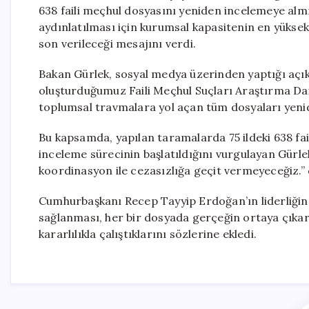
638 faili meçhul dosyasını yeniden incelemeye alm
aydınlatılması için kurumsal kapasitenin en yüksek 
son verileceği mesajını verdi.
Bakan Gürlek, sosyal medya üzerinden yaptığı açı
oluşturduğumuz Faili Meçhul Suçları Araştırma Daire
toplumsal travmalara yol açan tüm dosyaları yenide
Bu kapsamda, yapılan taramalarda 75 ildeki 638 fa
inceleme sürecinin başlatıldığını vurgulayan Gürlek, 
koordinasyon ile cezasızlığa geçit vermeyeceğiz.” 
Cumhurbaşkanı Recep Tayyip Erdoğan’ın liderliğind
sağlanması, her bir dosyada gerçeğin ortaya çıkarı
kararlılıkla çalıştıklarını sözlerine ekledi.