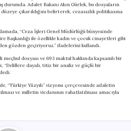
Dönem
ış durumda. Adalet Bakanı Akın Gürlek, bu dosyaların
Başlıyor
düzeye çıkarıldığını belirterek, cezasızlık politikasına
için
klamada, “Ceza İşleri Genel Müdürlüğü bünyesinde
 Başkanlığı ile özellikle kadın ve çocuk cinayetleri gibi
n gözden geçiriyoruz.” ifadelerini kullandı.
ili meçhul dosyası ve 693 maktul hakkında kapsamlı bir
“Delillere dayalı, titiz bir analiz ve güçlü bir
dedi.
e, “Türkiye Yüzyılı” vizyonu çerçevesinde adaletin
lması ve milletin vicdanının rahatlatılması amacıyla