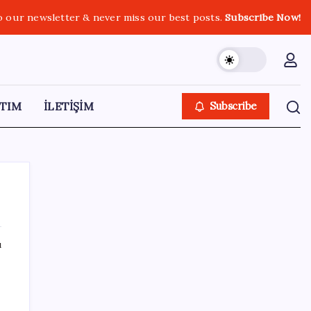
o our newsletter & never miss our best posts.
Subscribe Now!
TIM
İLETİŞİM
Subscribe
ı
SON YAZILAR
500 tam puan almıştı… LGS birincisi
Umut’un tercihi belli oldu