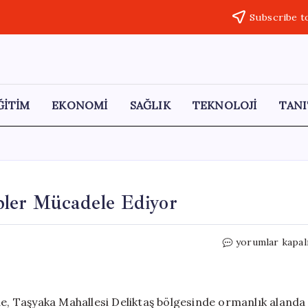
Subscribe t
ĞİTİM
EKONOMİ
SAĞLIK
TEKNOLOJİ
TANI
pler Mücadele Ediyor
Fethiye’de
yorumlar kapal
Orman
Yangını:
Ekipler
Mücadele
de, Taşyaka Mahallesi Deliktaş bölgesinde ormanlık alanda