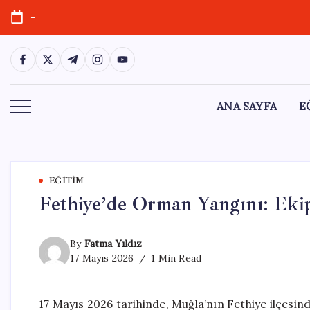
Skip
-
to
content
https://www.facebook.com/
https://twitter.com/
https://t.me/
https://www.instagram.com/
https://youtube.com/
ANA SAYFA
E
EĞITIM
Fethiye’de Orman Yangını: Eki
By
Fatma Yıldız
17 Mayıs 2026
1 Min Read
17 Mayıs 2026 tarihinde, Muğla’nın Fethiye ilçesin