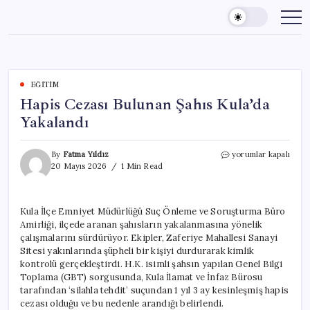
Skip
to
content
EĞITIM
Hapis Cezası Bulunan Şahıs Kula’da
Yakalandı
Hapis
By
Fatma Yıldız
yorumlar kapalı
Cezası
20 Mayıs 2026
1 Min Read
Bulunan
Şahıs
Kula’da
Kula İlçe Emniyet Müdürlüğü Suç Önleme ve Soruşturma Büro
Yakalandı
Amirliği, ilçede aranan şahısların yakalanmasına yönelik
için
çalışmalarını sürdürüyor. Ekipler, Zaferiye Mahallesi Sanayi
Sitesi yakınlarında şüpheli bir kişiyi durdurarak kimlik
kontrolü gerçekleştirdi. H.K. isimli şahsın yapılan Genel Bilgi
Toplama (GBT) sorgusunda, Kula İlamat ve İnfaz Bürosu
tarafından ‘silahla tehdit’ suçundan 1 yıl 3 ay kesinleşmiş hapis
cezası olduğu ve bu nedenle arandığı belirlendi.