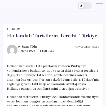
Skip
to
content
EĞITIM
Hollandalı Turistlerin Tercihi: Türkiye
Hollandalı
By
Fatma Yıldız
yorumlar kapalı
Turistlerin
11 Mayıs 2026
1 Min Read
Tercihi:
Türkiye
için
Hollandalı turistler, tatil planlarını yeniden Türkiye’ye
yönlendirmeye başladı. Avrupa ve Asya’daki seyahat tercihleri
değişirken, Türkiye, tatilcilerin gözde destinasyonları
arasında öne çıkıyor. Turizm sektörü temsilcileri, Türkiye’nin
sağladığı güvenli tatil imajı ve ekonomik avantajlarıyla,
Hollanda pazarında popülaritesini artırdığını belirtiyor.
Hollandalı tatilcilerin, Türkiye’deki konfor standartlarını fiyat
ve performans dengesi açısından önceliklendirdiği
gözlemleniyor. Son zamanlarda bireysel tatil planlarının