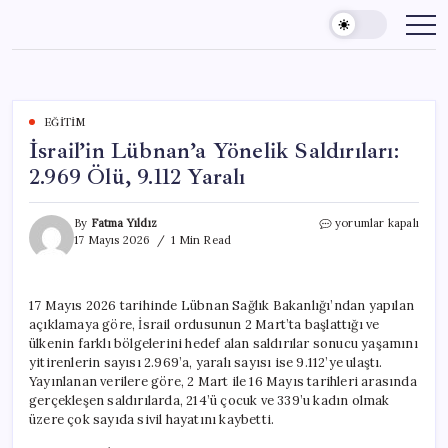
Skip
to
content
EĞITIM
İsrail’in Lübnan’a Yönelik Saldırıları:
2.969 Ölü, 9.112 Yaralı
İsrail’in
By
Fatma Yıldız
yorumlar kapalı
Lübnan’a
17 Mayıs 2026
1 Min Read
Yönelik
Saldırıları:
2.969
17 Mayıs 2026 tarihinde Lübnan Sağlık Bakanlığı’ndan yapılan
Ölü,
açıklamaya göre, İsrail ordusunun 2 Mart’ta başlattığı ve
9.112
Yaralı
ülkenin farklı bölgelerini hedef alan saldırılar sonucu yaşamını
için
yitirenlerin sayısı 2.969’a, yaralı sayısı ise 9.112’ye ulaştı.
Yayınlanan verilere göre, 2 Mart ile 16 Mayıs tarihleri arasında
gerçekleşen saldırılarda, 214’ü çocuk ve 339’u kadın olmak
üzere çok sayıda sivil hayatını kaybetti.