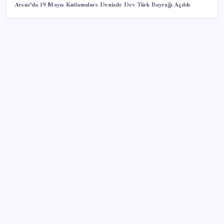
Arsuz’da 19 Mayıs Kutlamaları: Denizde Dev Türk Bayrağı Açıldı
SON YAZILAR
Kademeli – erken emeklilik kimleri kapsıyor?
Kademeli emeklilik Meclis’e geldi mi?
YENİ Parti Arguvan ilçe örgütü kuruldu, ilk üyeler
Belediye Başkanı Ersoy Eren ve meclis üyeleri oldu
Bacakta bu belirtiler varsa dikkat! Pıhtı habercisi
olabilir
Ocak-temmuzda 638 bin oto satıldı