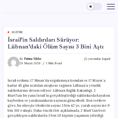
Skip
to
content
EĞITIM
İsrail’in Saldırıları Sürüyor:
Lübnan’daki Ölüm Sayısı 3 Bini Aştı
İsrail’in
By
Fatma Yıldız
yorumlar kapalı
Saldırıları
20 Mayıs 2026
1 Min Read
Sürüyor:
Lübnan’daki
Ölüm
İsrail ordusu, 17 Nisan’da uygulamaya konulan ve 17 Mayıs’a
Sayısı
kadar 45 gün uzatılan ateşkese rağmen Lübnan’a yönelik
3
Bini
saldırılarına devam ediyor. Lübnan Sağlık Bakanlığı, 2
Aştı
Mart’tan bu yana İsrail’in gerçekleştirdiği saldırılarda hayatını
için
kaybeden ve yaralananların sayısını güncelledi. Son verilere
göre, bu süreçte ölenlerin sayısı 3 bin 42’ye, yaralı sayısı ise 9
bin 301’e ulaştı. Daha önceki bir açıklamada, 2 Mart’tan beri
gerçekleşen saldırılarda 3 bin 20 kişinin yaşamını yitirdiği