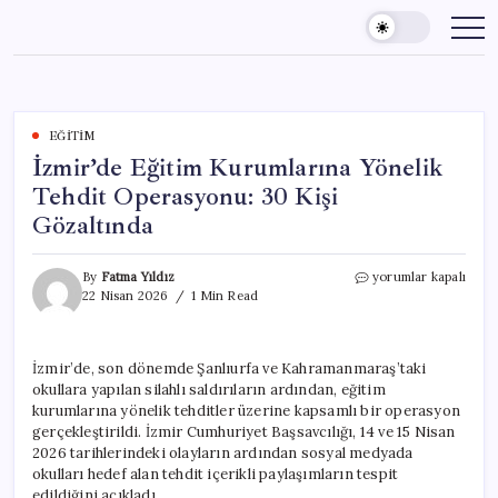
Skip
to
content
EĞITIM
İzmir’de Eğitim Kurumlarına Yönelik
Tehdit Operasyonu: 30 Kişi
Gözaltında
İzmir’de
By
Fatma Yıldız
yorumlar kapalı
Eğitim
22 Nisan 2026
1 Min Read
Kurumlarına
Yönelik
Tehdit
İzmir’de, son dönemde Şanlıurfa ve Kahramanmaraş’taki
Operasyonu:
okullara yapılan silahlı saldırıların ardından, eğitim
30
Kişi
kurumlarına yönelik tehditler üzerine kapsamlı bir operasyon
Gözaltında
gerçekleştirildi. İzmir Cumhuriyet Başsavcılığı, 14 ve 15 Nisan
için
2026 tarihlerindeki olayların ardından sosyal medyada
okulları hedef alan tehdit içerikli paylaşımların tespit
edildiğini açıkladı.