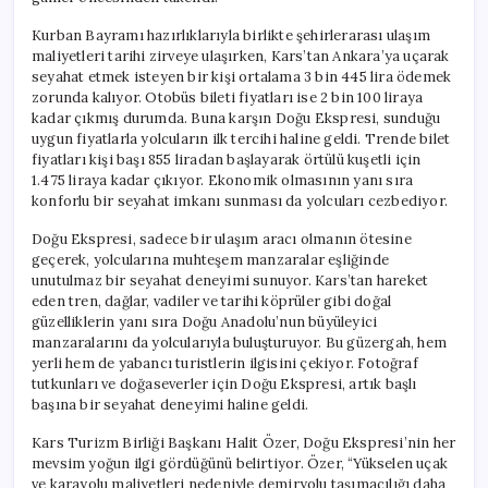
Kurban Bayramı hazırlıklarıyla birlikte şehirlerarası ulaşım
maliyetleri tarihi zirveye ulaşırken, Kars’tan Ankara’ya uçarak
seyahat etmek isteyen bir kişi ortalama 3 bin 445 lira ödemek
zorunda kalıyor. Otobüs bileti fiyatları ise 2 bin 100 liraya
kadar çıkmış durumda. Buna karşın Doğu Ekspresi, sunduğu
uygun fiyatlarla yolcuların ilk tercihi haline geldi. Trende bilet
fiyatları kişi başı 855 liradan başlayarak örtülü kuşetli için
1.475 liraya kadar çıkıyor. Ekonomik olmasının yanı sıra
konforlu bir seyahat imkanı sunması da yolcuları cezbediyor.
Doğu Ekspresi, sadece bir ulaşım aracı olmanın ötesine
geçerek, yolcularına muhteşem manzaralar eşliğinde
unutulmaz bir seyahat deneyimi sunuyor. Kars’tan hareket
eden tren, dağlar, vadiler ve tarihi köprüler gibi doğal
güzelliklerin yanı sıra Doğu Anadolu’nun büyüleyici
manzaralarını da yolcularıyla buluşturuyor. Bu güzergah, hem
yerli hem de yabancı turistlerin ilgisini çekiyor. Fotoğraf
tutkunları ve doğaseverler için Doğu Ekspresi, artık başlı
başına bir seyahat deneyimi haline geldi.
Kars Turizm Birliği Başkanı Halit Özer, Doğu Ekspresi’nin her
mevsim yoğun ilgi gördüğünü belirtiyor. Özer, “Yükselen uçak
ve karayolu maliyetleri nedeniyle demiryolu taşımacılığı daha