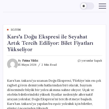
Skip
to
content
EĞITIM
Kars’a Doğu Ekspresi ile Seyahat
Artık Tercih Ediliyor: Bilet Fiyatları
Yükseliyor
Kars’a
By
Fatma Yıldız
yorumlar kapalı
Doğu
15 Mayıs 2026
2 Min Read
Ekspresi
ile
Seyahat
Kars’tan Ankara’ya uzanan Doğu Ekspresi, Türkiye’nin en çok
Artık
rağbet gören demiryolu hatlarından biri olarak, bayram
Tercih
Ediliyor:
döneminde büyük bir yolcu akınına sahne oluyor. Uçak ve
Bilet
otobüs biletlerindeki yüksek fiyatlar nedeniyle alternatif
Fiyatları
arayan yolcular, Doğu Ekspresi’ni tercih etmeye başladı.
Yükseliyor
Kars’tan Ankara’ya yapılan bu eşsiz yolculuk için biletler,
için
günler öncesinden tükendi.