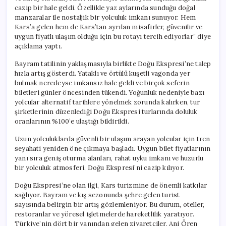
cazip bir hale geldi. Özellikle yaz aylarında sunduğu doğal
manzaralar ile nostaljik bir yolculuk imkanı sunuyor. Hem
Kars’a gelen hem de Kars’tan ayrılan misafirler, güvenilir ve
uygun fiyatlı ulaşım olduğu için bu rotayı tercih ediyorlar” diye
açıklama yaptı.
Bayram tatilinin yaklaşmasıyla birlikte Doğu Ekspresi’ne talep
hızla artış gösterdi. Yataklı ve örtülü kuşetli vagonda yer
bulmak neredeyse imkansız hale geldi ve birçok seferin
biletleri günler öncesinden tükendi. Yoğunluk nedeniyle bazı
yolcular alternatif tarihlere yönelmek zorunda kalırken, tur
şirketlerinin düzenlediği Doğu Ekspresi turlarında doluluk
oranlarının %100’e ulaştığı bildirildi.
Uzun yolculuklarda güvenli bir ulaşım arayan yolcular için tren
seyahati yeniden öne çıkmaya başladı. Uygun bilet fiyatlarının
yanı sıra geniş oturma alanları, rahat uyku imkanı ve huzurlu
bir yolculuk atmosferi, Doğu Ekspresi’ni cazip kılıyor.
Doğu Ekspresi’ne olan ilgi, Kars turizmine de önemli katkılar
sağlıyor. Bayram ve kış sezonunda şehre gelen turist
sayısında belirgin bir artış gözlemleniyor. Bu durum, oteller,
restoranlar ve yöresel işletmelerde hareketlilik yaratıyor.
Türkiye’nin dört bir yanından gelen ziyaretçiler, Ani Ören