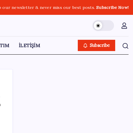
o our newsletter & never miss our best posts.
Subscribe Now!
TIM
İLETİŞİM
Subscribe
ı
SON YAZILAR
Kademeli – erken emeklilik kimleri
kapsıyor? Kademeli emeklilik Meclis’e geldi