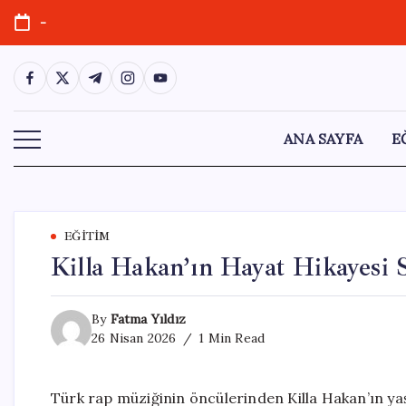
Skip
-
to
content
https://www.facebook.com/
https://twitter.com/
https://t.me/
https://www.instagram.com/
https://youtube.com/
ANA SAYFA
E
EĞITIM
Killa Hakan’ın Hayat Hikayesi 
By
Fatma Yıldız
26 Nisan 2026
1 Min Read
Türk rap müziğinin öncülerinden Killa Hakan’ın ya