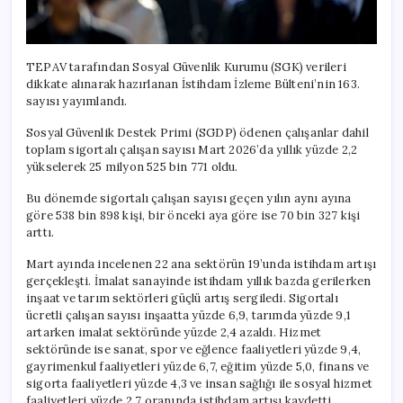
TEPAV tarafından Sosyal Güvenlik Kurumu (SGK) verileri
dikkate alınarak hazırlanan İstihdam İzleme Bülteni’nin 163.
sayısı yayımlandı.
Sosyal Güvenlik Destek Primi (SGDP) ödenen çalışanlar dahil
toplam sigortalı çalışan sayısı Mart 2026’da yıllık yüzde 2,2
yükselerek 25 milyon 525 bin 771 oldu.
Bu dönemde sigortalı çalışan sayısı geçen yılın aynı ayına
göre 538 bin 898 kişi, bir önceki aya göre ise 70 bin 327 kişi
arttı.
Mart ayında incelenen 22 ana sektörün 19’unda istihdam artışı
gerçekleşti. İmalat sanayinde istihdam yıllık bazda gerilerken
inşaat ve tarım sektörleri güçlü artış sergiledi. Sigortalı
ücretli çalışan sayısı inşaatta yüzde 6,9, tarımda yüzde 9,1
artarken imalat sektöründe yüzde 2,4 azaldı. Hizmet
sektöründe ise sanat, spor ve eğlence faaliyetleri yüzde 9,4,
gayrimenkul faaliyetleri yüzde 6,7, eğitim yüzde 5,0, finans ve
sigorta faaliyetleri yüzde 4,3 ve insan sağlığı ile sosyal hizmet
faaliyetleri yüzde 2,7 oranında istihdam artışı kaydetti.