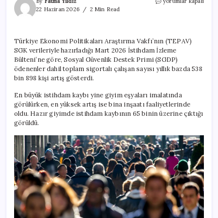
Konfeksiyonda
By
Fatma Yıldız
yorumlar kapalı
dev
22 Haziran 2026
2 Min Read
çöküş:
Bir
yılda
Türkiye Ekonomi Politikaları Araştırma Vakfı’nın (TEPAV)
65
SGK verileriyle hazırladığı Mart 2026 İstihdam İzleme
bin
kişi
Bülteni’ne göre, Sosyal Güvenlik Destek Primi (SGDP)
işini
ödenenler dahil toplam sigortalı çalışan sayısı yıllık bazda 538
kaybetti
bin 898 kişi artış gösterdi.
için
En büyük istihdam kaybı yine giyim eşyaları imalatında
görülürken, en yüksek artış ise bina inşaatı faaliyetlerinde
oldu. Hazır giyimde istihdam kaybının 65 binin üzerine çıktığı
görüldü.