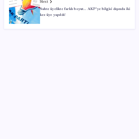
Next
Sahte üyelikte farklı boyut… AKP’ye bilgisi dışında iki
kez üye yapıldı!
SON YAZILAR
500 tam puan almıştı… LGS birincisi Umut’un tercihi
belli oldu
Redmi 17 ve 17 5G 7.500 mAh Batarya ile Tanıtıldı
AB’den Ar-Ge’ye 130 milyar euroluk kaynak
Mevduat faizinde mart ayından bu yana bir ilk