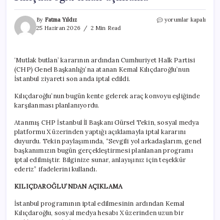
‘Konvoyla’
By
Fatma Yıldız
yorumlar kapalı
gelecekti,
25 Haziran 2026
2 Min Read
İstanbul
programı
iptal
‘Mutlak butlan’ kararının ardından Cumhuriyet Halk Partisi
oldu:
(CHP) Genel Başkanlığı’na atanan Kemal Kılıçdaroğlu’nun
Kemal
Kılıçdaroğlu’ndan
İstanbul ziyareti son anda iptal edildi.
açıklama
için
Kılıçdaroğlu’nun bugün kente gelerek araç konvoyu eşliğinde
karşılanması planlanıyordu.
Atanmış CHP İstanbul İl Başkanı Gürsel Tekin, sosyal medya
platformu X üzerinden yaptığı açıklamayla iptal kararını
duyurdu. Tekin paylaşımında, “Sevgili yol arkadaşlarım, genel
başkanımızın bugün gerçekleştirmesi planlanan programı
iptal edilmiştir. Bilginize sunar, anlayışınız için teşekkür
ederiz” ifadelerini kullandı.
KILIÇDAROĞLU’NDAN AÇIKLAMA
İstanbul programının iptal edilmesinin ardından Kemal
Kılıçdaroğlu, sosyal medya hesabı X üzerinden uzun bir