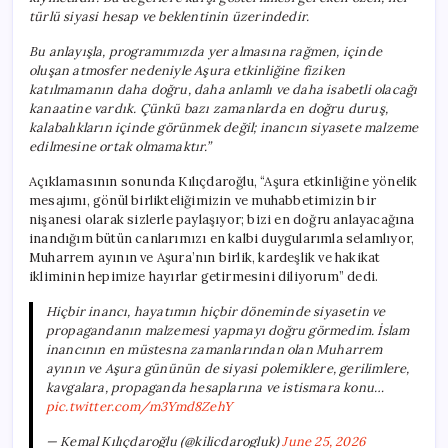
türlü siyasi hesap ve beklentinin üzerindedir.
Bu anlayışla, programımızda yer almasına rağmen, içinde
oluşan atmosfer nedeniyle Aşura etkinliğine fiziken
katılmamanın daha doğru, daha anlamlı ve daha isabetli olacağı
kanaatine vardık. Çünkü bazı zamanlarda en doğru duruş,
kalabalıkların içinde görünmek değil; inancın siyasete malzeme
edilmesine ortak olmamaktır.”
Açıklamasının sonunda Kılıçdaroğlu, “Aşura etkinliğine yönelik
mesajımı, gönül birlikteliğimizin ve muhabbetimizin bir
nişanesi olarak sizlerle paylaşıyor; bizi en doğru anlayacağına
inandığım bütün canlarımızı en kalbi duygularımla selamlıyor,
Muharrem ayının ve Aşura’nın birlik, kardeşlik ve hakikat
ikliminin hepimize hayırlar getirmesini diliyorum” dedi.
Hiçbir inancı, hayatımın hiçbir döneminde siyasetin ve
propagandanın malzemesi yapmayı doğru görmedim. İslam
inancının en müstesna zamanlarından olan Muharrem
ayının ve Aşura gününün de siyasi polemiklere, gerilimlere,
kavgalara, propaganda hesaplarına ve istismara konu…
pic.twitter.com/m3Ymd8ZehY
— Kemal Kılıçdaroğlu (@kilicdarogluk)
June 25, 2026