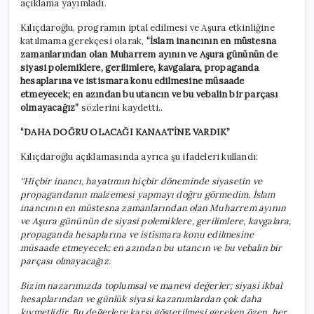
açıklama yayımladı.
Kılıçdaroğlu, programın iptal edilmesi ve Aşura etkinliğine
katılmama gerekçesi olarak,
“İslam inancının en müstesna
zamanlarından olan Muharrem ayının ve Aşura gününün de
siyasi polemiklere, gerilimlere, kavgalara, propaganda
hesaplarına ve istismara konu edilmesine müsaade
etmeyecek; en azından bu utancın ve bu vebalin bir parçası
olmayacağız”
sözlerini kaydetti..
“DAHA DOĞRU OLACAĞI KANAATİNE VARDIK”
Kılıçdaroğlu açıklamasında ayrıca şu ifadeleri kullandı:
“Hiçbir inancı, hayatımın hiçbir döneminde siyasetin ve
propagandanın malzemesi yapmayı doğru görmedim. İslam
inancının en müstesna zamanlarından olan Muharrem ayının
ve Aşura gününün de siyasi polemiklere, gerilimlere, kavgalara,
propaganda hesaplarına ve istismara konu edilmesine
müsaade etmeyecek; en azından bu utancın ve bu vebalin bir
parçası olmayacağız.
Bizim nazarımızda toplumsal ve manevi değerler; siyasi ikbal
hesaplarından ve günlük siyasi kazanımlardan çok daha
kıymetlidir. Bu değerlere karşı gösterilmesi gereken özen, her