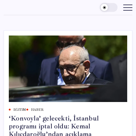
Skip
to
content
EĞITIM
HABER
‘Konvoyla’ gelecekti, İstanbul
programı iptal oldu: Kemal
Kılıçdaroğlu’ndan açıklama