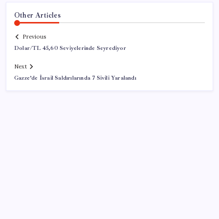
Other Articles
Previous
Dolar/TL 45,60 Seviyelerinde Seyrediyor
Next
Gazze’de İsrail Saldırılarında 7 Sivili Yaralandı
SON YAZILAR
500 tam puan almıştı… LGS birincisi Umut’un tercihi