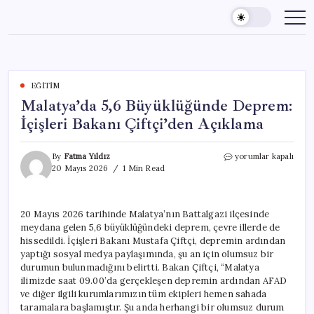
Skip
to
content
EĞITIM
Malatya’da 5,6 Büyüklüğünde Deprem:
İçişleri Bakanı Çiftçi’den Açıklama
Malatya’da
By
Fatma Yıldız
yorumlar kapalı
5,6
20 Mayıs 2026
1 Min Read
Büyüklüğünde
Deprem:
İçişleri
20 Mayıs 2026 tarihinde Malatya’nın Battalgazi ilçesinde
Bakanı
meydana gelen 5,6 büyüklüğündeki deprem, çevre illerde de
Çiftçi’den
Açıklama
hissedildi. İçişleri Bakanı Mustafa Çiftçi, depremin ardından
için
yaptığı sosyal medya paylaşımında, şu an için olumsuz bir
durumun bulunmadığını belirtti. Bakan Çiftçi, “Malatya
ilimizde saat 09.00’da gerçekleşen depremin ardından AFAD
ve diğer ilgili kurumlarımızın tüm ekipleri hemen sahada
taramalara başlamıştır. Şu anda herhangi bir olumsuz durum