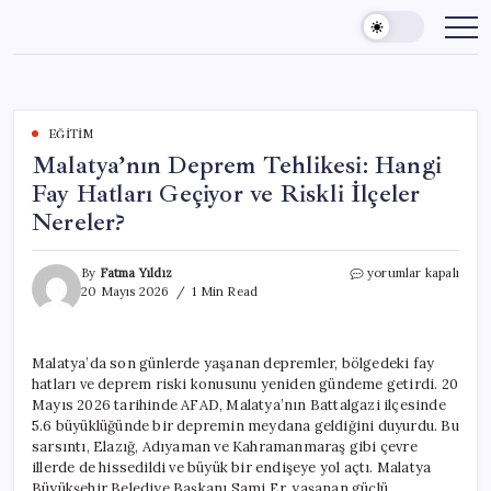
Skip
to
content
EĞITIM
Malatya’nın Deprem Tehlikesi: Hangi
Fay Hatları Geçiyor ve Riskli İlçeler
Nereler?
Malatya’nın
By
Fatma Yıldız
yorumlar kapalı
Deprem
20 Mayıs 2026
1 Min Read
Tehlikesi:
Hangi
Fay
Malatya’da son günlerde yaşanan depremler, bölgedeki fay
Hatları
hatları ve deprem riski konusunu yeniden gündeme getirdi. 20
Geçiyor
ve
Mayıs 2026 tarihinde AFAD, Malatya’nın Battalgazi ilçesinde
Riskli
5.6 büyüklüğünde bir depremin meydana geldiğini duyurdu. Bu
İlçeler
sarsıntı, Elazığ, Adıyaman ve Kahramanmaraş gibi çevre
Nereler?
illerde de hissedildi ve büyük bir endişeye yol açtı. Malatya
için
Büyükşehir Belediye Başkanı Sami Er, yaşanan güçlü