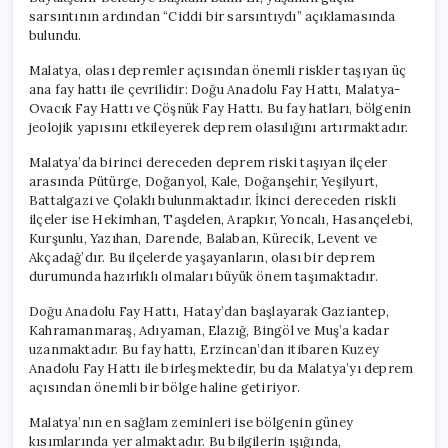
sarsıntının ardından “Ciddi bir sarsıntıydı” açıklamasında
bulundu.
Malatya, olası depremler açısından önemli riskler taşıyan üç
ana fay hattı ile çevrilidir: Doğu Anadolu Fay Hattı, Malatya-
Ovacık Fay Hattı ve Çöşnük Fay Hattı. Bu fay hatları, bölgenin
jeolojik yapısını etkileyerek deprem olasılığını artırmaktadır.
Malatya’da birinci dereceden deprem riski taşıyan ilçeler
arasında Pütürge, Doğanyol, Kale, Doğanşehir, Yeşilyurt,
Battalgazi ve Çolaklı bulunmaktadır. İkinci dereceden riskli
ilçeler ise Hekimhan, Taşdelen, Arapkır, Yoncalı, Hasançelebi,
Kurşunlu, Yazıhan, Darende, Balaban, Kürecik, Levent ve
Akçadağ’dır. Bu ilçelerde yaşayanların, olası bir deprem
durumunda hazırlıklı olmaları büyük önem taşımaktadır.
Doğu Anadolu Fay Hattı, Hatay’dan başlayarak Gaziantep,
Kahramanmaraş, Adıyaman, Elazığ, Bingöl ve Muş’a kadar
uzanmaktadır. Bu fay hattı, Erzincan’dan itibaren Kuzey
Anadolu Fay Hattı ile birleşmektedir, bu da Malatya’yı deprem
açısından önemli bir bölge haline getiriyor.
Malatya’nın en sağlam zeminleri ise bölgenin güney
kısımlarında yer almaktadır. Bu bilgilerin ışığında,