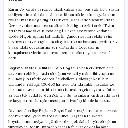
Zarar gören alanlarda temizlik çalışmaları başlatılırken, suyun
tahliyesinin ardından evlerine dönen aileler, tüm eşyalarının
kullanılmaz hale geldiğini fark etti. Mahallede yaşayan Cihan
Üzen, evinin tamamen su altında kaldığını belirterek, “Evim
artık yaşanacak durumda değil. Tavan seviyesine kadar su
doldu. Hiçbir eşyam kalmadı. İki gündür suyun çekilmesini
bekliyordum ve bugün ancak çekildi. O an hastanedeydim, 3 ve
5 yaşındaki çocuklarımı zor kurtardım. Çocuklarım
komşuların evlerinde kalıyor, ben de onların yanındayım”
dedi.
Bağlar Mahallesi Muhtarı Edip Doğan, selden etkilenenlerin
sayısının oldukça fazla olduğunu ve acil yardım ihtiyaçlarının
bulunduğunu ifade ederek, “Mahallemiz oldukça kötü bir
durumda. Yaklaşık 100-150 hane su altında kaldı. İnsanlar zor
durumda. Biz muhtarlık olarak elimizden geleni yaptık, fakat
asıl destek yetkililerden gelmeli. Bu insanlara yardım edilmesi
ve kayıplarının karşılanması gerekiyor” şeklinde konuştu.
Diyanet-Sen İlçe Başkanı Zeyni Bedir, mağdur aileleri ziyaret
ederek nakdi yardımlarda bulundu. Yaşanan felaketin
boyutlarının medyada görünenden çok daha büyük olduğunu
vurgulayan Bedir, “Burada yaşanan felaket çok daha ağır.