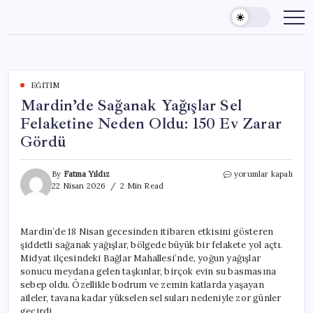
Skip
to
content
EĞITIM
Mardin’de Sağanak Yağışlar Sel
Felaketine Neden Oldu: 150 Ev Zarar
Gördü
Mardin’de
By
Fatma Yıldız
yorumlar kapalı
Sağanak
22 Nisan 2026
2 Min Read
Yağışlar
Sel
Felaketine
Mardin’de 18 Nisan gecesinden itibaren etkisini gösteren
Neden
şiddetli sağanak yağışlar, bölgede büyük bir felakete yol açtı.
Oldu:
150
Midyat ilçesindeki Bağlar Mahallesi’nde, yoğun yağışlar
Ev
sonucu meydana gelen taşkınlar, birçok evin su basmasına
Zarar
sebep oldu. Özellikle bodrum ve zemin katlarda yaşayan
Gördü
aileler, tavana kadar yükselen sel suları nedeniyle zor günler
için
geçirdi.