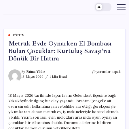
Skip
to
content
EĞITIM
Metruk Evde Oynarken El Bombası
Bulan Çocuklar: Kurtuluş Savaşı’na
Dönük Bir Hatıra
Metruk
By
Fatma Yıldız
yorumlar kapalı
Evde
18 Mayıs 2026
1 Min Read
Oynarken
El
Bombası
18 Mayıs 2026 tarihinde Isparta’nın Gelendost ilçesine bağlı
Bulan
Yaka köyünde ilginç bir olay yaşandı. İbrahim Çengel’e ait,
Çocuklar:
Kurtuluş
uzun süredir kullanılmayan ve tehlike arz ettiği gerekçesiyle
Savaşı’na
yıkım kararı alınan metruk ev, iş makineleriyle kontrol altında
Dönük
yıkıldı. Yıkım sonrası, evin molozları arasında oyun oynayan
Bir
çocuklar, bir el bombası buldu. Durumu ailelerine bildiren
Hatıra
çocuklar, hemen durumu yetkililere iletti.