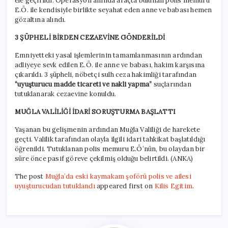
ele geçirildi. Operasyon anında araçta bulunan polis memuru
E.Ö. ile kendisiyle birlikte seyahat eden anne ve babası hemen
gözaltına alındı.
3 ŞÜPHELİ BİRDEN CEZAEVİNE GÖNDERİLDİ
Emniyetteki yasal işlemlerinin tamamlanmasının ardından
adliyeye sevk edilen E.Ö. ile anne ve babası, hakim karşısına
çıkarıldı. 3 şüpheli, nöbetçi sulh ceza hakimliği tarafından
“uyuşturucu madde ticareti ve nakli yapma”
suçlarından
tutuklanarak cezaevine konuldu.
MUĞLA VALİLİĞİ İDARİ SORUŞTURMA BAŞLATTI
Yaşanan bu gelişmenin ardından Muğla Valiliği de harekete
geçti. Valilik tarafından olayla ilgili idari tahkikat başlatıldığı
öğrenildi. Tutuklanan polis memuru E.Ö’nün, bu olaydan bir
süre önce pasif göreve çekilmiş olduğu belirtildi. (ANKA)
The post
Muğla’da eski kaymakam şoförü polis ve ailesi
uyuşturucudan tutuklandı
appeared first on
Kilis Egitim
.