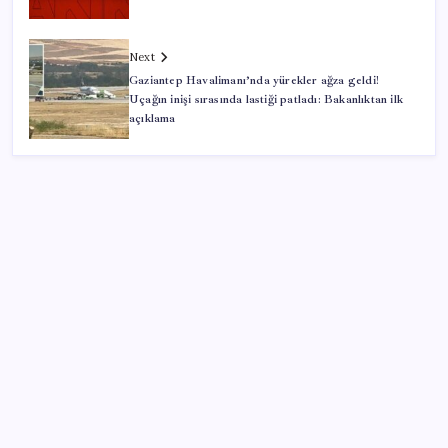
Next
Gaziantep Havalimanı’nda yürekler ağza geldi!
Uçağın inişi sırasında lastiği patladı: Bakanlıktan ilk
açıklama
SON YAZILAR
Google Messages’a Yeni Uzun Basma Menüsü Geldi
500 tam puan almıştı… LGS birincisi Umut’un tercihi