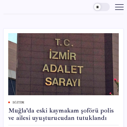
Skip
to
content
EĞITIM
Muğla’da eski kaymakam şoförü polis
ve ailesi uyuşturucudan tutuklandı