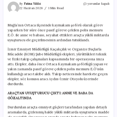
Muğla’da
By
Fatma Yıldız
yorumlar kapalı
eski
22 Haziran 2026
1 Min Read
kaymakam
şoförü
polis
Muğla’nın Ortaca ilçesinde kaymakam şoförü olarak görev
ve
yaparken bir süre önce pasif göreve çekilen polis memuru
ailesi
uyuşturucudan
E.Ö. ile anne ve babası, seyahat ettikleri araçta yüklü miktarda
tutuklandı
uyuşturucu ele geçirilmesinin ardından tutuklandı.
için
İzmir Emniyet Müdürlüğü Kaçakçılık ve Organize Suçlarla
Mücadele (KOM) Şube Müdürlüğü ekipleri, yürüttükleri teknik
ve fiziki takip çalışmaları kapsamında bir operasyona imza
attı. Ekipler, daha önce Ortaca Kaymakam şoförlüğü yapan ve
yakın zamanda pasif göreve çekilen polis memuru E.Ö’nün
kullandığı aracı takibe aldı. Takip neticesinde harekete geçen
ekipler, söz konusu aracı Aydın-İzmir Otoyolu üzerinde
durdurdu.
ARAÇTAN UYUŞTURUCU ÇIKTI: ANNE VE BABA DA
GÖZALTINDA
Durdurulan araçta emniyet güçleri tarafından yapılan detaylı
aramalarda, gizlenmiş halde yüklü miktarda uyuşturucu madde