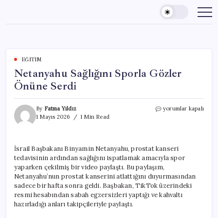
Skip
to
content
EĞITIM
Netanyahu Sağlığını Sporla Gözler
Önüne Serdi
Netanyahu
By
Fatma Yıldız
yorumlar kapalı
Sağlığını
1 Mayıs 2026
1 Min Read
Sporla
Gözler
Önüne
İsrail Başbakanı Binyamin Netanyahu, prostat kanseri
Serdi
tedavisinin ardından sağlığını ispatlamak amacıyla spor
için
yaparken çekilmiş bir video paylaştı. Bu paylaşım,
Netanyahu’nun prostat kanserini atlattığını duyurmasından
sadece bir hafta sonra geldi. Başbakan, TikTok üzerindeki
resmi hesabından sabah egzersizleri yaptığı ve kahvaltı
hazırladığı anları takipçileriyle paylaştı.