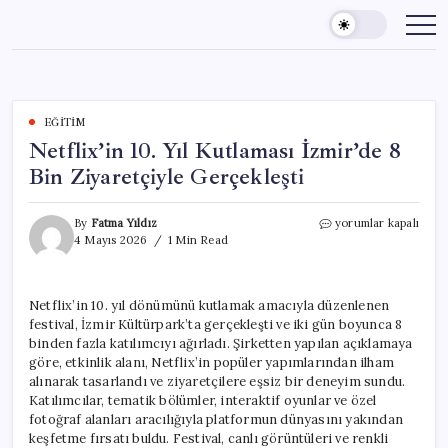
Skip
to
content
EĞITIM
Netflix’in 10. Yıl Kutlaması İzmir’de 8
Bin Ziyaretçiyle Gerçekleşti
Netflix’in
By
Fatma Yıldız
yorumlar kapalı
10.
4 Mayıs 2026
1 Min Read
Yıl
Kutlaması
İzmir’de
Netflix’in 10. yıl dönümünü kutlamak amacıyla düzenlenen
8
festival, İzmir Kültürpark’ta gerçekleşti ve iki gün boyunca 8
Bin
Ziyaretçiyle
binden fazla katılımcıyı ağırladı. Şirketten yapılan açıklamaya
Gerçekleşti
göre, etkinlik alanı, Netflix’in popüler yapımlarından ilham
için
alınarak tasarlandı ve ziyaretçilere eşsiz bir deneyim sundu.
Katılımcılar, tematik bölümler, interaktif oyunlar ve özel
fotoğraf alanları aracılığıyla platformun dünyasını yakından
keşfetme fırsatı buldu. Festival, canlı görüntüleri ve renkli