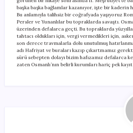
görünen bir hikâye sonrasında II. Meşrutiyet’te baş
başka başka bağlamlar kazanıyor, işte bir kaderin
Bu anlamıyla talihsiz bir coğrafyada yaşıyoruz Rom
Persler ve Yunanlılar bu topraklarda savaştı. Osm
üzerinden defalarca geçti. Bu topraklarda yüzyıllar
tahtacı oldukları için, vergi vermedikleri için, as
son derece travmalarla dolu unutulmuş hatırlanmay
adı Hafriyat ve buraları kazıp çıkartmamız gerektiğ
sürü sebepten dolayı bizim hafızamız defalarca k
zaten Osmanlı’nın belirli kurumları hariç pek kayıt