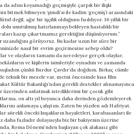
a da adını koyamadığı geçmişiyle çarpık bir ilişki
nin bitmek bilmeyen ‘şimdi’si ile kadim ‘geçmiş’i arasındaki
uf değil, ağır bir işçilik olduğunu fısıldıyor. 16 yıllık bir
dolu unutulmuş hatırlanmayı bekleyen hastalıklı bir
uraları kazıp çıkartmamız gerektiğini düşünüyorum.’’
r uzandığını görüyoruz. Bu kadar uzun bir süre bir
hninizde nasıl bir evrim geçirmesine sebep oldu?
lar ve olayların tamamı da neredeyse gerçek olaylar,
mekânların ve kişilerin isimleriyle oynadım ve zamanda
başladım çünkü Burdur Çavdır’da doğdum. Birkaç cümle
de teknik bir mesele var, metni öncesinde kısa film
fakat Kültür Bakanlığı’ndan gerekli destekler alınamayınc
 üzerinden anlatmak istediklerimi bir çocuk gibi
tlarına, on altı yıl boyunca daha derinden gözlemleyerek
klarını anlamaya çalıştım. Zaten bu yüzden adı Hafriyat.
ar sürekli önceki kuşakların hayaletleri, karabasanları ile
 daha fazladır dolayısıyla biz bir bakiyenin üzerine
lında, Roma Dönemi’nden başlayan çok alakasız gibi