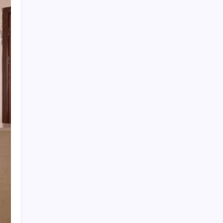
mi?
YENİ Parti Arguvan ilçe örgütü kuruldu, ilk
üyeler Belediye Başkanı Ersoy Eren ve
meclis üyeleri oldu
Bacakta bu belirtiler varsa dikkat! Pıhtı
habercisi olabilir
Ocak-temmuzda 638 bin oto satıldı
Redmi 17 5G Özellikleri Ortaya Çıktı: 7500
mAh Batarya Geliyor
CarrefourSA’dan dikkat çeken ‘alkol’ kararı:
Stoklar bitince satış sona erecek iddiası…
Akaryakıtta beklenen haber geldi: Motorin
fiyatlarında indirim yolda
Yerlileşme oranı KOBİ ile artacak
Özgür Özel ilk kez açıkladı: AKP ve
CHP’den YENİ Parti’ye karşı ortak tutum