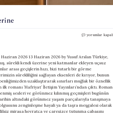
erine
Osman
yorumlar kapal
Özarslan
ile
Hafriyat
üzerine
 Haziran 2026 13 Haziran 2026 by Yusuf Arslan Türkiye,
için
ış, sürekli kendi üzerine yeni katmanlar ekleyen uçsuz
lar arası geçişlerin hızı, bizi tutarlı bir görme
mizin sürekliliğini sağlayan eksenleri de kırıyor, bunun
nliğimizden uzaklaştırarak sınırları muğlak bir öznellik
lk romanı ’Hafriyat’ İletişim Yayınları’ndan çıktı. Roman
elenmiş sesleri ve görünmez kılınmış geçmişleri bugünün
tarihin altındaki görünmez yaşam parçalarıyla tanışmaya
’ olgusunu zenginleşme hayali ya da taşra meşgalesi olarak
 dilsiz mirasa hoyratça ve çaresizce tutunma çabasını