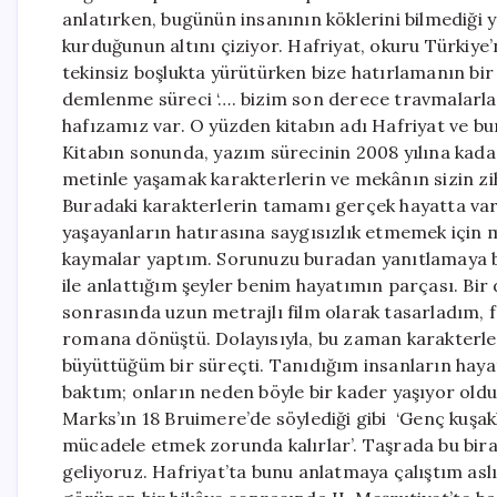
anlatırken, bugünün insanının köklerini bilmediği y
kurduğunun altını çiziyor. Hafriyat, okuru Türkiye’
tekinsiz boşlukta yürütürken bize hatırlamanın bir lüt
demlenme süreci ‘…. bizim son derece travmalarla 
hafızamız var. O yüzden kitabın adı Hafriyat ve b
Kitabın sonunda, yazım sürecinin 2008 yılına kada
metinle yaşamak karakterlerin ve mekânın sizin zi
Buradaki karakterlerin tamamı gerçek hayatta var
yaşayanların hatırasına saygısızlık etmemek için 
kaymalar yaptım. Sorunuzu buradan yanıtlamaya 
ile anlattığım şeyler benim hayatımın parçası. Bir 
sonrasında uzun metrajlı film olarak tasarladım, 
romana dönüştü. Dolayısıyla, bu zaman karakterler
büyüttüğüm bir süreçti. Tanıdığım insanların haya
baktım; onların neden böyle bir kader yaşıyor oldu
Marks’ın 18 Bruimere’de söylediği gibi ‘Genç kuşakl
mücadele etmek zorunda kalırlar’. Taşrada bu biraz
geliyoruz. Hafriyat’ta bunu anlatmaya çalıştım as