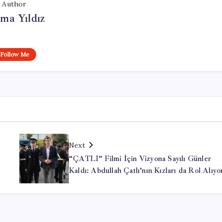
Author
ma Yıldız
Follow Me
Next
“ÇATLI” Filmi İçin Vizyona Sayılı Günler
Kaldı: Abdullah Çatlı’nın Kızları da Rol Alıyo