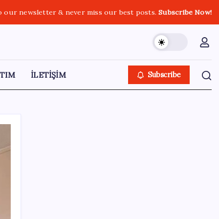
o our newsletter & never miss our best posts.
Subscribe Now!
TIM
İLETİŞİM
Subscribe
SON YAZILAR
Kademeli – erken emeklilik kimleri
kapsıyor? Kademeli emeklilik Meclis’e geldi