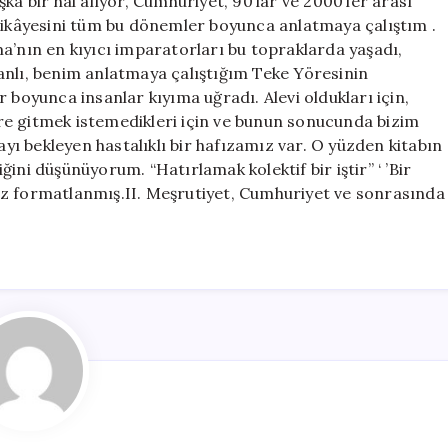
ka bir hal alıyor, Cumhuriyet, 90’lar ve 2000’ler arası
 hikâyesini tüm bu dönemler boyunca anlatmaya çalıştım .
a’nın en kıyıcı imparatorları bu topraklarda yaşadı,
anlı, benim anlatmaya çalıştığım Teke Yöresinin
 boyunca insanlar kıyıma uğradı. Alevi oldukları için,
kere gitmek istemedikleri için ve bunun sonucunda bizim
ı bekleyen hastalıklı bir hafızamız var. O yüzden kitabın
ini düşünüyorum. “Hatırlamak kolektif bir iştir” ‘ ’Bir
ez formatlanmış.II. Meşrutiyet, Cumhuriyet ve sonrasında