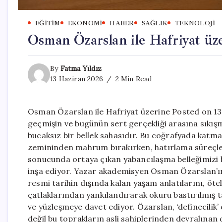
EĞITIM
EKONOMI
HABER
SAĞLIK
TEKNOLOJI
Osman Özarslan ile Hafriyat üz
By
Fatma Yıldız
13 Haziran 2026
2 Min Read
Osman Özarslan ile Hafriyat üzerine Posted on 13
geçmişin ve bugünün sert gerçekliği arasına sıkışm
bucaksız bir bellek sahasıdır. Bu coğrafyada katman
zemininden mahrum bırakırken, hatırlama süreçleri
sonucunda ortaya çıkan yabancılaşma belleğimizi be
inşa ediyor. Yazar akademisyen Osman Özarslan’ın i
resmi tarihin dışında kalan yaşam anlatılarını, öt
çatlaklarından yankılandırarak okuru bastırılmış 
ve yüzleşmeye davet ediyor. Özarslan, ‘definecilik
değil bu toprakların asli sahiplerinden devralınan