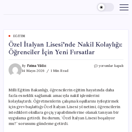
Skip
to
content
EĞITIM
Özel İtalyan Lisesi’nde Nakil Kolaylığı:
Öğrenciler İçin Yeni Fırsatlar
Özel
By
Fatma Yıldız
yorumlar kapalı
İtalyan
14 Mayıs 2026
1 Min Read
Lisesi’nde
Nakil
Kolaylığı:
Milli Eğitim Bakanlığı, öğrencilerin eğitim hayatında daha
Öğrenciler
fazla esneklik sağlamak amacıyla nakil işlemlerini
İçin
Yeni
kolaylaştırdı. Öğretmenlerin çalışma koşullarını iyileştirmek
Fırsatlar
için grev başlattığı Özel İtalyan Lisesi yönetimi, öğrencilerin
için
istedikleri okullara geçiş yapabilmelerine olanak tanıyan bir
uygulama getirdi. Bu durum, ‘Özel İtalyan Lisesi boşalıyor
mu?’ sorusunu gündeme getirdi.