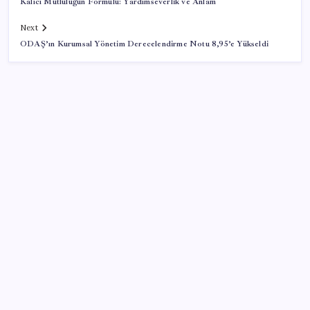
Kalıcı Mutluluğun Formülü: Yardımseverlik ve Anlam
Next
ODAŞ’ın Kurumsal Yönetim Derecelendirme Notu 8,95’e Yükseldi
SON YAZILAR
Google Messages’a Yeni Uzun Basma Menüsü Geldi
500 tam puan almıştı… LGS birincisi Umut’un tercihi
belli oldu
Redmi 17 ve 17 5G 7.500 mAh Batarya ile Tanıtıldı
AB’den Ar-Ge’ye 130 milyar euroluk kaynak