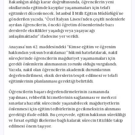
Bakanlığın aldığı karar doğrultusunda, öğrencilerin yeni
okullarında eğitimde kayıplar yaşamamaları için telafi
eğitimleri düzenlenecek. İstanbul İl Milli Eğitim Müdürlüğü’ne
gönderilen yazıda, “Özel İtalyan Lisesi’nden çeşitli nedenlerle
ayrılan öğrencilerin, önceki öğretim dönemlerinde bazı
derslerde eksiklikler yaşadığı veya yaşayacağı
anlaşılmaktadır” ifadesine yer verildi.
Anayasa’nın 42. maddesindeki “Kimse eğitim ve öğrenim
hakkından yoksun bırakılamaz” hükmü hatırlatılarak, nakil
süreçlerinde öğrencilerin mağduriyet yaşamamaları için
gerekli önlemlerin alınmasının zorunlu olduğu vurgulandı.
Yazıda, nakil olan öğrencilerin akademik durumlarının
değerlendirilmesi, eksik derslerin tespit edilmesi ve telafi
eğitimlerinin planlanması gerektiği belirtildi.
Öğrencilerin başarı değerlendirmelerinin zamanında
yapılması, rehberlik hizmetlerinin sağlanması ve merkezi
sınavlara hazırlık sürecinde yaşanabilecek mağduriyetlerin
önlenmesi için eğitim tedbirlerinin gecikmeksizin alınması
gerektiği ifade edildi. Bu çerçevede, eğitim hakkının sürekliliği
ve fırsat eşitliği ilkelerine bağlı kalarak sürecin titizlikle takip
edilmesi önem taşıyor.