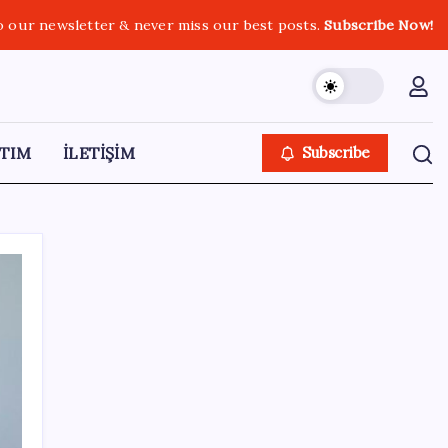
o our newsletter & never miss our best posts.
Subscribe Now!
TIM
İLETİŞİM
Subscribe
SON YAZILAR
500 tam puan almıştı… LGS birincisi
Umut’un tercihi belli oldu