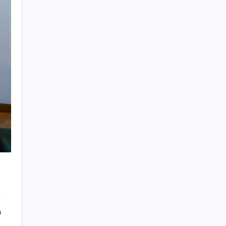
Redmi 17 ve 17 5G 7.500 mAh Batarya ile
Tanıtıldı
AB’den Ar-Ge’ye 130 milyar euroluk kaynak
Mevduat faizinde mart ayından bu yana bir
ilk yaşandı!
Komünist Mao’nun makam aracıydı, bugün
zenginlerin lüks oyuncağı oldu
HUAWEI Yeni Ekosistem Ürünlerini
Duyurdu: Pura 90s, MatePad Air 2026 ve
Watch Kids X1
ASELSAN TOLUN P Testini Tamamladı:
Sığınak Delici Mühimmat Sahada
Kademeli – erken emeklilik kimleri
kapsıyor? Kademeli emeklilik Meclis’e geldi
mi?
ı
YENİ Parti Arguvan ilçe örgütü kuruldu, ilk
üyeler Belediye Başkanı Ersoy Eren ve