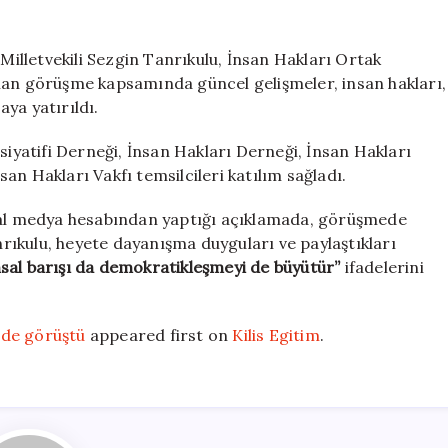
Tanrıkulu,
İHOP
heyetiyle
lletvekili Sezgin Tanrıkulu, İnsan Hakları Ortak
TBMM’de
lan görüşme kapsamında güncel gelişmeler, insan hakları,
görüştü
ya yatırıldı.
için
siyatifi Derneği, İnsan Hakları Derneği, İnsan Hakları
an Hakları Vakfı temsilcileri katılım sağladı.
syal medya hesabından yaptığı açıklamada, görüşmede
anrıkulu, heyete dayanışma duyguları ve paylaştıkları
al barışı da demokratikleşmeyi de büyütür”
ifadelerini
’de görüştü
appeared first on
Kilis Egitim
.