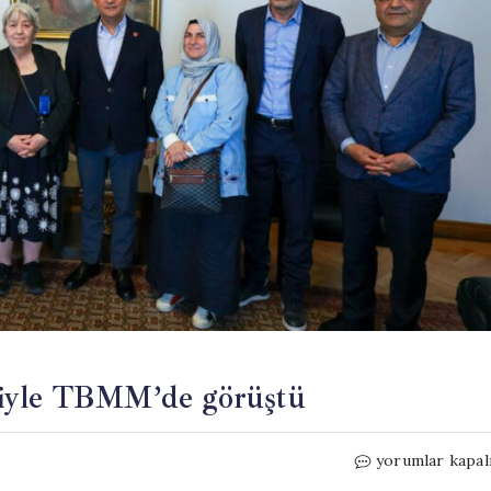
tiyle TBMM’de görüştü
Özel
yorumlar kapal
ve