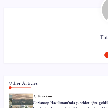
Fat
Other Articles
Previous
Gaziantep Havalimanı’nda yürekler ağza geldi!