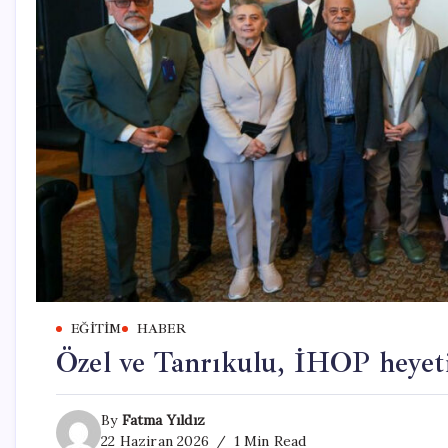
EĞITIM
HABER
Özel ve Tanrıkulu, İHOP heye
By
Fatma Yıldız
22 Haziran 2026
1 Min Read