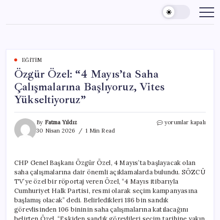
Skip
to
content
EĞITIM
Özgür Özel: “4 Mayıs’ta Saha
Çalışmalarına Başlıyoruz, Vites
Yükseltiyoruz”
Özgür
By
Fatma Yıldız
yorumlar kapalı
Özel:
30 Nisan 2026
1 Min Read
“4
Mayıs’ta
Saha
CHP Genel Başkanı Özgür Özel, 4 Mayıs’ta başlayacak olan
Çalışmalarına
saha çalışmalarına dair önemli açıklamalarda bulundu. SÖZCÜ
Başlıyoruz,
Vites
TV’ye özel bir röportaj veren Özel, “4 Mayıs itibarıyla
Yükseltiyoruz”
Cumhuriyet Halk Partisi, resmi olarak seçim kampanyasına
için
başlamış olacak” dedi. Belirledikleri 186 bin sandık
görevlisinden 106 bininin saha çalışmalarına katılacağını
belirten Özel, “Eskiden sandık görevlileri seçim tarihine yakın