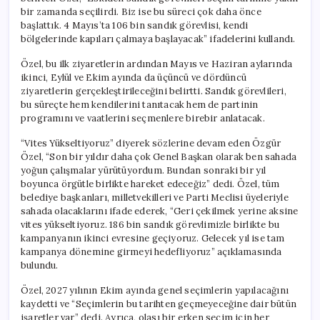
bir zamanda seçilirdi. Biz ise bu süreci çok daha önce
başlattık. 4 Mayıs’ta 106 bin sandık görevlisi, kendi
bölgelerinde kapıları çalmaya başlayacak” ifadelerini kullandı.
Özel, bu ilk ziyaretlerin ardından Mayıs ve Haziran aylarında
ikinci, Eylül ve Ekim ayında da üçüncü ve dördüncü
ziyaretlerin gerçekleştirileceğini belirtti. Sandık görevlileri,
bu süreçte hem kendilerini tanıtacak hem de partinin
programını ve vaatlerini seçmenlere birebir anlatacak.
“Vites Yükseltiyoruz” diyerek sözlerine devam eden Özgür
Özel, “Son bir yıldır daha çok Genel Başkan olarak ben sahada
yoğun çalışmalar yürütüyordum. Bundan sonraki bir yıl
boyunca örgütle birlikte hareket edeceğiz” dedi. Özel, tüm
belediye başkanları, milletvekilleri ve Parti Meclisi üyeleriyle
sahada olacaklarını ifade ederek, “Geri çekilmek yerine aksine
vites yükseltiyoruz. 186 bin sandık görevlimizle birlikte bu
kampanyanın ikinci evresine geçiyoruz. Gelecek yıl ise tam
kampanya dönemine girmeyi hedefliyoruz” açıklamasında
bulundu.
Özel, 2027 yılının Ekim ayında genel seçimlerin yapılacağını
kaydetti ve “Seçimlerin bu tarihten geçmeyeceğine dair bütün
işaretler var” dedi. Ayrıca, olası bir erken seçim için her