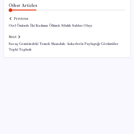
Other Articles
Previous
Otel Önünde İki Kadının Ölümü: Silahlı Saldırı Olayı
Next
Savaş Gemisindeki Yemek Skandalı: Askerlerin Paylaştığı Görüntüler
Tepki Topladı
SON YAZILAR
Kademeli – erken emeklilik kimleri kapsıyor?