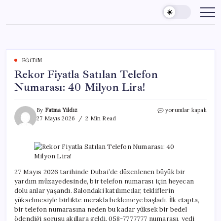
Skip
to
content
EĞITIM
Rekor Fiyatla Satılan Telefon
Numarası: 40 Milyon Lira!
Rekor
By
Fatma Yıldız
yorumlar kapalı
Fiyatla
27 Mayıs 2026
2 Min Read
Satılan
Telefon
Numarası:
40
Milyon
Lira!
27 Mayıs 2026 tarihinde Dubai’de düzenlenen büyük bir
için
yardım müzayedesinde, bir telefon numarası için heyecan
dolu anlar yaşandı. Salondaki katılımcılar, tekliflerin
yükselmesiyle birlikte merakla beklemeye başladı. İlk etapta,
bir telefon numarasına neden bu kadar yüksek bir bedel
ödendiği sorusu akıllara geldi. 058-7777777 numarası, yedi