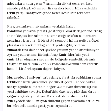
adet arka arkaya gelen 7 rakamıyla dikkat çekerek, kısa
sürede yaklaşık 40 milyon liraya alıcı buldu. Müzayededeki
teklif yarışı, saniyeler içinde nefes kesici bir rekabete
dönüştü.
Kısa, tekrarlayan rakamların ve akılda kalıcı
kombinasyonların, prestij göstergesi olarak değerlendirildiği
Dubai’de, tek bir rakamın tekrar ettiği telefon numaraları,
zenginler için önemli bir statü sembolü haline geliyor. Özel
plakalara yüksek meblağlar ödeyenler gibi, telefon
numaralarına da benzer şekilde yatırım yapanlar bulunuyor.
Ayrıca yedi rakamı, Birleşik Arap Emirlikleri’nin yedi
emirlikten oluşması nedeniyle, bölgede sembolik bir anlam
taşıyor ve bu durum 7777777 kombinasyonunu hem estetik
hem de kültürel açıdan değerli kılıyor.
Müzayede, 1.2 milyon lira başlangıç fiyatıyla açıldıktan sonra,
tekliflerin hızla yükselmesiyle dikkat çekti. Sadece birkaç
saniye içinde numaranın değeri 3.2 milyon dirhemi aştı ve
yeni sahibine kavuştu. Dubai’deki özel araç plakaları da aynı
çılgınlık içinde yer alıyor. Bazı plakalar, daha önceki
müzayedelerde 50 milyon dirhemi geçen fiyatlarla satıldı ve
bu, küresel basında geniş yankı uyandırdı.