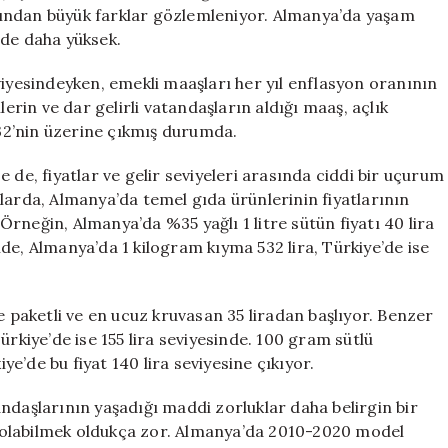
Farklı
çısından büyük farklar gözlemleniyor. Almanya’da yaşam
Dünya
üde daha yüksek.
için
viyesindeyken, emekli maaşları her yıl enflasyon oranının
lerin ve dar gelirli vatandaşların aldığı maaş, açlık
%32’nin üzerine çıkmış durumda.
 de, fiyatlar ve gelir seviyeleri arasında ciddi bir uçurum
larda, Almanya’da temel gıda ürünlerinin fiyatlarının
rneğin, Almanya’da %35 yağlı 1 litre sütün fiyatı 40 lira
kilde, Almanya’da 1 kilogram kıyma 532 lira, Türkiye’de ise
e paketli ve en ucuz kruvasan 35 liradan başlıyor. Benzer
ürkiye’de ise 155 lira seviyesinde. 100 gram sütlü
iye’de bu fiyat 140 lira seviyesine çıkıyor.
ndaşlarının yaşadığı maddi zorluklar daha belirgin bir
bi olabilmek oldukça zor. Almanya’da 2010-2020 model