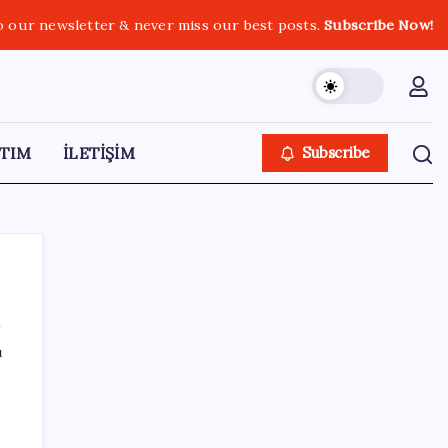
o our newsletter & never miss our best posts.
Subscribe Now!
TIM
İLETİŞİM
Subscribe
ı
SON YAZILAR
Kademeli – erken emeklilik kimleri
kapsıyor? Kademeli emeklilik Meclis’e geldi