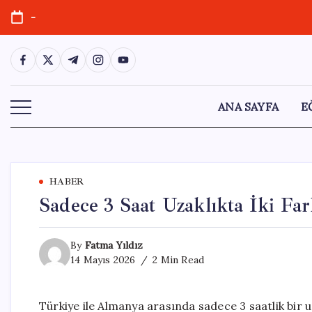
Skip
-
to
content
https://www.facebook.com/
https://twitter.com/
https://t.me/
https://www.instagram.com/
https://youtube.com/
ANA SAYFA
E
HABER
Sadece 3 Saat Uzaklıkta İki Fa
By
Fatma Yıldız
14 Mayıs 2026
2 Min Read
Türkiye ile Almanya arasında sadece 3 saatlik bir 