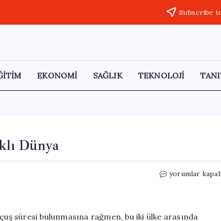
Subscribe t
ĞİTİM
EKONOMİ
SAĞLIK
TEKNOLOJİ
TANI
rklı Dünya
Sadece
yorumlar kapal
3
Saat
Uzaklıkta
İki
uçuş süresi bulunmasına rağmen, bu iki ülke arasında