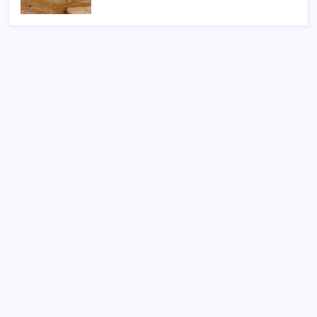
SON YAZILAR
Kademeli – erken emeklilik kimleri kapsıyor?
Kademeli emeklilik Meclis’e geldi mi?
YENİ Parti Arguvan ilçe örgütü kuruldu, ilk üyeler
Belediye Başkanı Ersoy Eren ve meclis üyeleri oldu
Bacakta bu belirtiler varsa dikkat! Pıhtı habercisi
olabilir
Ocak-temmuzda 638 bin oto satıldı