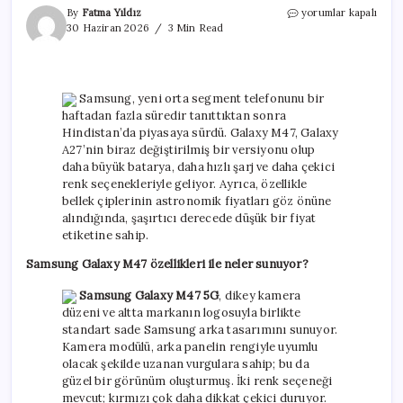
Samsung’dan
By
Fatma Yıldız
yorumlar kapalı
bütçe
30 Haziran 2026
3 Min Read
dostu
5G
telefon:
Galaxy
Samsung, yeni orta segment telefonunu bir
M47
haftadan fazla süredir tanıttıktan sonra
için
Hindistan’da piyasaya sürdü. Galaxy M47, Galaxy
A27’nin biraz değiştirilmiş bir versiyonu olup
daha büyük batarya, daha hızlı şarj ve daha çekici
renk seçenekleriyle geliyor. Ayrıca, özellikle
bellek çiplerinin astronomik fiyatları göz önüne
alındığında, şaşırtıcı derecede düşük bir fiyat
etiketine sahip.
Samsung Galaxy M47 özellikleri ile neler sunuyor?
Samsung Galaxy M47 5G
, dikey kamera
düzeni ve altta markanın logosuyla birlikte
standart sade Samsung arka tasarımını sunuyor.
Kamera modülü, arka panelin rengiyle uyumlu
olacak şekilde uzanan vurgulara sahip; bu da
güzel bir görünüm oluşturmuş. İki renk seçeneği
mevcut; kırmızı çok daha dikkat çekici duruyor.