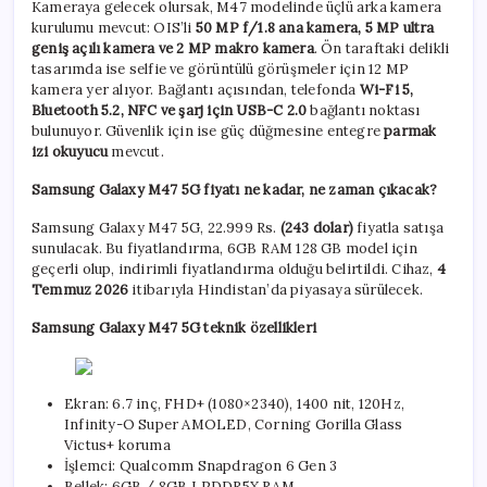
Kameraya gelecek olursak, M47 modelinde üçlü arka kamera
kurulumu mevcut: OIS’li
50 MP f/1.8 ana kamera, 5 MP ultra
geniş açılı kamera ve 2 MP makro kamera
. Ön taraftaki delikli
tasarımda ise selfie ve görüntülü görüşmeler için 12 MP
kamera yer alıyor. Bağlantı açısından, telefonda
Wi-Fi 5,
Bluetooth 5.2, NFC ve şarj için USB-C 2.0
bağlantı noktası
bulunuyor. Güvenlik için ise güç düğmesine entegre
parmak
izi okuyucu
mevcut.
Samsung Galaxy M47 5G fiyatı ne kadar, ne zaman çıkacak?
Samsung Galaxy M47 5G, 22.999 Rs.
(243 dolar)
fiyatla satışa
sunulacak. Bu fiyatlandırma, 6GB RAM 128 GB model için
geçerli olup, indirimli fiyatlandırma olduğu belirtildi. Cihaz,
4
Temmuz 2026
itibarıyla Hindistan’da piyasaya sürülecek.
Samsung Galaxy M47 5G teknik özellikleri
Ekran: 6.7 inç, FHD+ (1080×2340), 1400 nit, 120Hz,
Infinity-O Super AMOLED, Corning Gorilla Glass
Victus+ koruma
İşlemci: Qualcomm Snapdragon 6 Gen 3
Bellek: 6GB / 8GB LPDDR5X RAM