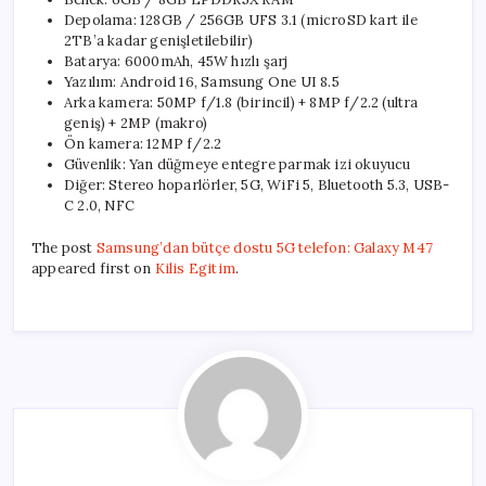
Depolama: 128GB / 256GB UFS 3.1 (microSD kart ile
2TB’a kadar genişletilebilir)
Batarya: 6000mAh, 45W hızlı şarj
Yazılım: Android 16, Samsung One UI 8.5
Arka kamera: 50MP f/1.8 (birincil) + 8MP f/2.2 (ultra
geniş) + 2MP (makro)
Ön kamera: 12MP f/2.2
Güvenlik: Yan düğmeye entegre parmak izi okuyucu
Diğer: Stereo hoparlörler, 5G, WiFi 5, Bluetooth 5.3, USB-
C 2.0, NFC
The post
Samsung’dan bütçe dostu 5G telefon: Galaxy M47
appeared first on
Kilis Egitim
.