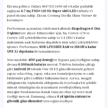
Ekrana gelince, Galaxy M47 5G, 1400 nit’e kadar parlaklık
sağlayan
6.7 inç FHD+ 120 Hz Super AMOLED
Infinity-O
panel ekrana sahip. Ekran, Corning Gorilla Glass Victus+ ile
korunuyor.
Performans açısından, telefonun kalbinde
Snapdragon 6 Gen
3 işlemci
yer alıyor. Bilmeyenler için, bu, Cortex-A78 ve
Cortex-A55 çekirdeklerine sahip ve 2.4 GHz’e kadar
maksimum saat hızlarına ulaşabilen 4nm sekiz çekirdekli bir
işlemci. Performans,
8GB LPDDR5X RAM ve 256GB’a kadar
UFS 3.1 depolama
ile tamamlanıyor.
Yeni modelde
45W şarj desteği
ve Bypass şarj özelliğine sahip
devasa
6.000mAh batarya
mevcut. Telefon, kutudan çıktığı
gibi
Android 16
tabanlı One UI 8.5 güncellemesiyle geliyor
yapay zeka rötuş, yapay zeka ses transkripsiyonu ve canlı
bildirimler gibi özellikler kullanıma hazır. Ayrıca, meşgul
olduğunuzda, toplantıda olduğunuzda veya başka bir şekilde
müsait olmadığınızda arayanların yerelleştirilmiş sesli
mesajlar bırakmasına olanak tanıyan cihaz içi voice mail
özelliği mevcut. Samsung, cihaza
6 yıl işletim sistemi ve
güvenlik güncellemeleri
vereceğini söylüyor.