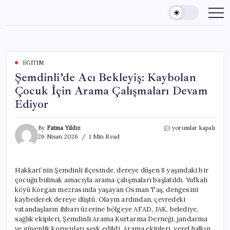
Skip
to
content
EĞITIM
Şemdinli’de Acı Bekleyiş: Kaybolan
Çocuk İçin Arama Çalışmaları Devam
Ediyor
Şemdinli’de
By
Fatma Yıldız
yorumlar kapalı
Acı
26 Nisan 2026
1 Min Read
Bekleyiş:
Kaybolan
Çocuk
Hakkari’nin Şemdinli ilçesinde, dereye düşen 8 yaşındaki bir
İçin
çocuğu bulmak amacıyla arama çalışmaları başlatıldı. Yufkalı
Arama
Çalışmaları
köyü Korgan mezrasında yaşayan Osman Taş, dengesini
Devam
kaybederek dereye düştü. Olayın ardından, çevredeki
Ediyor
vatandaşların ihbarı üzerine bölgeye AFAD, JAK, belediye,
için
sağlık ekipleri, Şemdinli Arama Kurtarma Derneği, jandarma
ve güvenlik korucuları sevk edildi. Arama ekipleri, yerel halkın