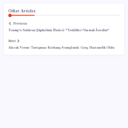
Other Articles
Previous
Trump’a Saldıran Şüphelinin İfadesi: “Yetkilileri Vurmak İstedim”
Next
Alacak Verme Tartışması Korkunç Sonuçlandı: Genç Hastanelik Oldu
SON YAZILAR
Kademeli – erken emeklilik kimleri kapsıyor?