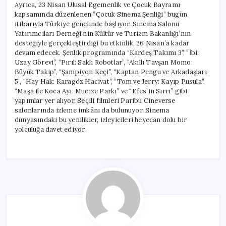
Ayrıca, 23 Nisan Ulusal Egemenlik ve Çocuk Bayramı
kapsamında düzenlenen “Çocuk Sinema Şenliği” bugün
itibarıyla Türkiye genelinde başlıyor. Sinema Salonu
Yatırımcıları Derneği’nin Kültür ve Turizm Bakanlığı’nın
desteğiyle gerçekleştirdiği bu etkinlik, 26 Nisan’a kadar
devam edecek. Şenlik programında “Kardeş Takımı 3”, “İbi:
Uzay Görevi”, “Pırıl: Saklı Robotlar”, “Akıllı Tavşan Momo:
Büyük Takip”, “Şampiyon Keçi”, “Kaptan Pengu ve Arkadaşları
5”, “Hay Hak: Karagöz Hacivat”, “Tom ve Jerry: Kayıp Pusula”,
“Maşa ile Koca Ayı: Mucize Parkı” ve “Efes’in Sırrı” gibi
yapımlar yer alıyor. Seçili filmleri Paribu Cineverse
salonlarında izleme imkânı da bulunuyor. Sinema
dünyasındaki bu yenilikler, izleyicileri heyecan dolu bir
yolculuğa davet ediyor.