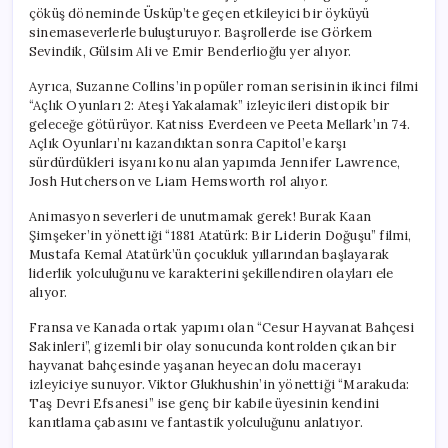
için
çöküş döneminde Üsküp’te geçen etkileyici bir öyküyü
sinemaseverlerle buluşturuyor. Başrollerde ise Görkem
Sevindik, Gülsim Ali ve Emir Benderlioğlu yer alıyor.
Ayrıca, Suzanne Collins’in popüler roman serisinin ikinci filmi
“Açlık Oyunları 2: Ateşi Yakalamak” izleyicileri distopik bir
geleceğe götürüyor. Katniss Everdeen ve Peeta Mellark’ın 74.
Açlık Oyunları’nı kazandıktan sonra Capitol’e karşı
sürdürdükleri isyanı konu alan yapımda Jennifer Lawrence,
Josh Hutcherson ve Liam Hemsworth rol alıyor.
Animasyon severleri de unutmamak gerek! Burak Kaan
Şimşeker’in yönettiği “1881 Atatürk: Bir Liderin Doğuşu” filmi,
Mustafa Kemal Atatürk’ün çocukluk yıllarından başlayarak
liderlik yolculuğunu ve karakterini şekillendiren olayları ele
alıyor.
Fransa ve Kanada ortak yapımı olan “Cesur Hayvanat Bahçesi
Sakinleri”, gizemli bir olay sonucunda kontrolden çıkan bir
hayvanat bahçesinde yaşanan heyecan dolu macerayı
izleyiciye sunuyor. Viktor Glukhushin’in yönettiği “Marakuda:
Taş Devri Efsanesi” ise genç bir kabile üyesinin kendini
kanıtlama çabasını ve fantastik yolculuğunu anlatıyor.