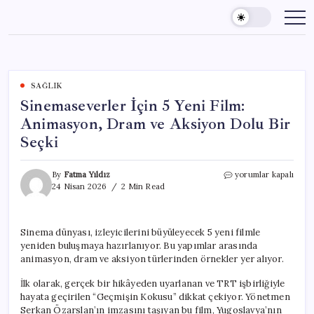
Skip
to
content
SAĞLIK
Sinemaseverler İçin 5 Yeni Film:
Animasyon, Dram ve Aksiyon Dolu Bir
Seçki
Sinemaseverler
By
Fatma Yıldız
yorumlar kapalı
İçin
24 Nisan 2026
2 Min Read
5
Yeni
Film:
Sinema dünyası, izleyicilerini büyüleyecek 5 yeni filmle
Animasyon,
yeniden buluşmaya hazırlanıyor. Bu yapımlar arasında
Dram
ve
animasyon, dram ve aksiyon türlerinden örnekler yer alıyor.
Aksiyon
Dolu
İlk olarak, gerçek bir hikâyeden uyarlanan ve TRT işbirliğiyle
Bir
hayata geçirilen “Geçmişin Kokusu” dikkat çekiyor. Yönetmen
Seçki
Serkan Özarslan’ın imzasını taşıyan bu film, Yugoslavya’nın