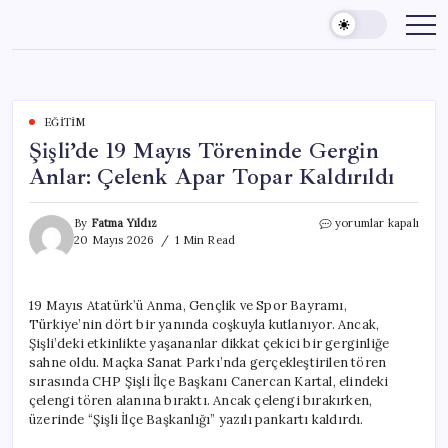
Skip
to
content
EĞITIM
Şişli’de 19 Mayıs Töreninde Gergin
Anlar: Çelenk Apar Topar Kaldırıldı
Şişli’de
By
Fatma Yıldız
yorumlar kapalı
19
20 Mayıs 2026
1 Min Read
Mayıs
Töreninde
Gergin
19 Mayıs Atatürk’ü Anma, Gençlik ve Spor Bayramı,
Anlar:
Türkiye’nin dört bir yanında coşkuyla kutlanıyor. Ancak,
Çelenk
Apar
Şişli’deki etkinlikte yaşananlar dikkat çekici bir gerginliğe
Topar
sahne oldu. Maçka Sanat Parkı’nda gerçekleştirilen tören
Kaldırıldı
sırasında CHP Şişli İlçe Başkanı Canercan Kartal, elindeki
için
çelengi tören alanına bıraktı. Ancak çelengi bırakırken,
üzerinde “Şişli İlçe Başkanlığı” yazılı pankartı kaldırdı.