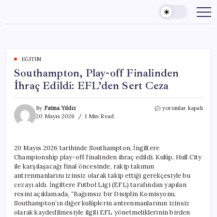
Skip
to
content
EĞITIM
Southampton, Play-off Finalinden
İhraç Edildi: EFL’den Sert Ceza
Southampton,
By
Fatma Yıldız
yorumlar kapalı
Play-
20 Mayıs 2026
1 Min Read
off
Finalinden
İhraç
20 Mayıs 2026 tarihinde Southampton, İngiltere
Edildi:
Championship play-off finalinden ihraç edildi. Kulüp, Hull City
EFL’den
Sert
ile karşılaşacağı final öncesinde, rakip takımın
Ceza
antrenmanlarını izinsiz olarak takip ettiği gerekçesiyle bu
için
cezayı aldı. İngiltere Futbol Ligi (EFL) tarafından yapılan
resmi açıklamada, “Bağımsız bir Disiplin Komisyonu,
Southampton’ın diğer kulüplerin antrenmanlarının izinsiz
olarak kaydedilmesiyle ilgili EFL yönetmeliklerinin birden